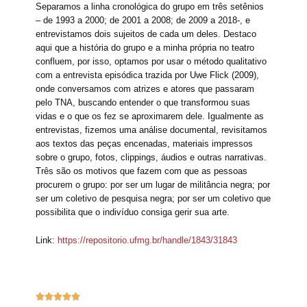
Separamos a linha cronológica do grupo em três setênios
– de 1993 a 2000; de 2001 a 2008; de 2009 a 2018-, e
entrevistamos dois sujeitos de cada um deles. Destaco
aqui que a história do grupo e a minha própria no teatro
confluem, por isso, optamos por usar o método qualitativo
com a entrevista episódica trazida por Uwe Flick (2009),
onde conversamos com atrizes e atores que passaram
pelo TNA, buscando entender o que transformou suas
vidas e o que os fez se aproximarem dele. Igualmente as
entrevistas, fizemos uma análise documental, revisitamos
aos textos das peças encenadas, materiais impressos
sobre o grupo, fotos, clippings, áudios e outras narrativas.
Três são os motivos que fazem com que as pessoas
procurem o grupo: por ser um lugar de militância negra; por
ser um coletivo de pesquisa negra; por ser um coletivo que
possibilita que o indivíduo consiga gerir sua arte.
Link:
https://repositorio.ufmg.br/handle/1843/31843




