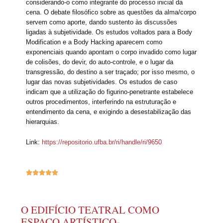
considerando-o como integrante do processo inicial da
cena. O debate filosófico sobre as questões da alma/corpo
servem como aporte, dando sustento às discussões
ligadas à subjetividade. Os estudos voltados para a Body
Modification e a Body Hacking aparecem como
exponenciais quando apontam o corpo invadido como lugar
de colisões, do devir, do auto-controle, e o lugar da
transgressão, do destino a ser traçado; por isso mesmo, o
lugar das novas subjetividades. Os estudos de caso
indicam que a utilização do figurino-penetrante estabelece
outros procedimentos, interferindo na estruturação e
entendimento da cena, e exigindo a desestabilização das
hierarquias.
Link:
https://repositorio.ufba.br/ri/handle/ri/9650





O EDIFÍCIO TEATRAL COMO
ESPAÇO ARTÍSTICO-