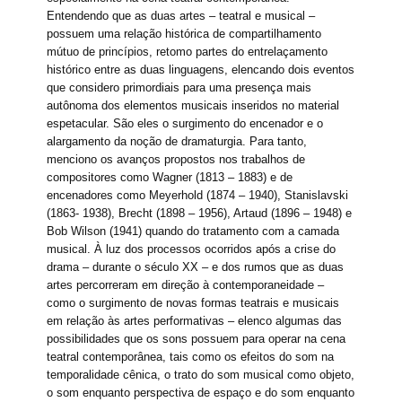
Entendendo que as duas artes – teatral e musical –
possuem uma relação histórica de compartilhamento
mútuo de princípios, retomo partes do entrelaçamento
histórico entre as duas linguagens, elencando dois eventos
que considero primordiais para uma presença mais
autônoma dos elementos musicais inseridos no material
espetacular. São eles o surgimento do encenador e o
alargamento da noção de dramaturgia. Para tanto,
menciono os avanços propostos nos trabalhos de
compositores como Wagner (1813 – 1883) e de
encenadores como Meyerhold (1874 – 1940), Stanislavski
(1863- 1938), Brecht (1898 – 1956), Artaud (1896 – 1948) e
Bob Wilson (1941) quando do tratamento com a camada
musical. À luz dos processos ocorridos após a crise do
drama – durante o século XX – e dos rumos que as duas
artes percorreram em direção à contemporaneidade –
como o surgimento de novas formas teatrais e musicais
em relação às artes performativas – elenco algumas das
possibilidades que os sons possuem para operar na cena
teatral contemporânea, tais como os efeitos do som na
temporalidade cênica, o trato do som musical como objeto,
o som enquanto perspectiva de espaço e do som enquanto