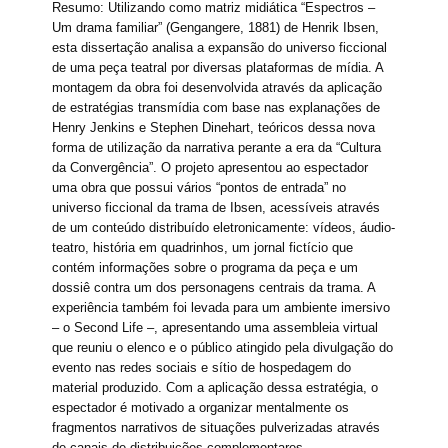
Resumo: Utilizando como matriz midiática “Espectros –
Um drama familiar” (Gengangere, 1881) de Henrik Ibsen,
esta dissertação analisa a expansão do universo ficcional
de uma peça teatral por diversas plataformas de mídia. A
montagem da obra foi desenvolvida através da aplicação
de estratégias transmídia com base nas explanações de
Henry Jenkins e Stephen Dinehart, teóricos dessa nova
forma de utilização da narrativa perante a era da “Cultura
da Convergência”. O projeto apresentou ao espectador
uma obra que possui vários “pontos de entrada” no
universo ficcional da trama de Ibsen, acessíveis através
de um conteúdo distribuído eletronicamente: vídeos, áudio-
teatro, história em quadrinhos, um jornal fictício que
contém informações sobre o programa da peça e um
dossiê contra um dos personagens centrais da trama. A
experiência também foi levada para um ambiente imersivo
– o Second Life –, apresentando uma assembleia virtual
que reuniu o elenco e o público atingido pela divulgação do
evento nas redes sociais e sítio de hospedagem do
material produzido. Com a aplicação dessa estratégia, o
espectador é motivado a organizar mentalmente os
fragmentos narrativos de situações pulverizadas através
de canais de distribuições complementares,