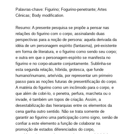
Palavras-chave: Figurino; Fogurino-penetrante; Artes
Cênicas; Body modification.
Resumo: A presente pesquisa se propõe a pensar nas
relações do figurino com o corpo, assinalando duas
perspectivas para a noção de persona: aquela derivada da
idéia de um personagem espírito (fantasma), pré-existente
em forma de literatura, e o figurino como sendo seu corpo;
e outra em que o personagem-espírito se manifesta no
figurino e no corpo-atuante conjuntamente. Sublinha-se
esta segunda relação, híbrida, grotesca, que funde
humano/inumano, arte/vida, por representar um primeiro
passo para as noções futuras de presentificação do corpo.
A matéria do figurino como um incômodo para o corpo, e
que além de cobri-lo, o penetra, perfura, marcheta ou o
invade, é também um topos de criação. Assim, a
desestabilização das hierarquias entre os elementos da
cena ganha outro sentido. Não se trata somente de
garantir ao figurino uma participação como signo, senão de
confiar a este elemento a função de colaborar na
promoção de estados diferenciados do corpo,