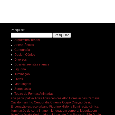
Navegação de posts
Pesquise:
Pesquisar
Arquitetura Teatral
Artes Cênicas
Cenografia
Design Cênico
Diversos
Dossiês, revistas e anais
Figurino
Iluminação
Livros
Maquiagem
Sonoplastia
Teatro de Formas Animadas
arte participativa
Artes
Artes cênicas
Ator
Atores
ações
Carnaval
Cavalo marinho
Cenografia
Cinema
Corpo
Criação
Design
Encenação
espaço urbano
Figurino
História
Iluminação cênica
Iluminação de cena
Imagem
Linguagem corporal
Maquiagem
Memória
Moda
Modernidade
Museu de Arte Sacra de São Paulo