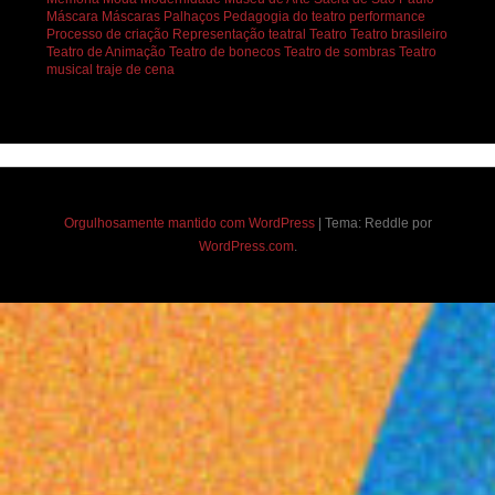
Máscara
Máscaras
Palhaços
Pedagogia do teatro
performance
Processo de criação
Representação teatral
Teatro
Teatro brasileiro
Teatro de Animação
Teatro de bonecos
Teatro de sombras
Teatro
musical
traje de cena
Orgulhosamente mantido com WordPress
|
Tema: Reddle por
WordPress.com
.