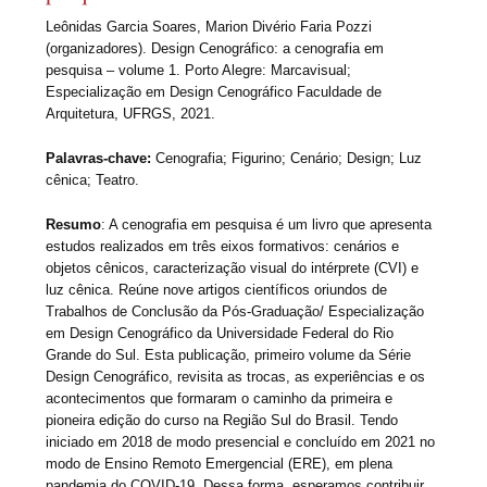
Leônidas Garcia Soares, Marion Divério Faria Pozzi
(organizadores). Design Cenográfico: a cenografia em
pesquisa – volume 1. Porto Alegre: Marcavisual;
Especialização em Design Cenográfico Faculdade de
Arquitetura, UFRGS, 2021.
Palavras-chave:
Cenografia; Figurino; Cenário; Design; Luz
cênica; Teatro.
Resumo
: A cenografia em pesquisa é um livro que apresenta
estudos realizados em três eixos formativos: cenários e
objetos cênicos, caracterização visual do intérprete (CVI) e
luz cênica. Reúne nove artigos científicos oriundos de
Trabalhos de Conclusão da Pós-Graduação/ Especialização
em Design Cenográfico da Universidade Federal do Rio
Grande do Sul. Esta publicação, primeiro volume da Série
Design Cenográfico, revisita as trocas, as experiências e os
acontecimentos que formaram o caminho da primeira e
pioneira edição do curso na Região Sul do Brasil. Tendo
iniciado em 2018 de modo presencial e concluído em 2021 no
modo de Ensino Remoto Emergencial (ERE), em plena
pandemia do COVID-19. Dessa forma, esperamos contribuir