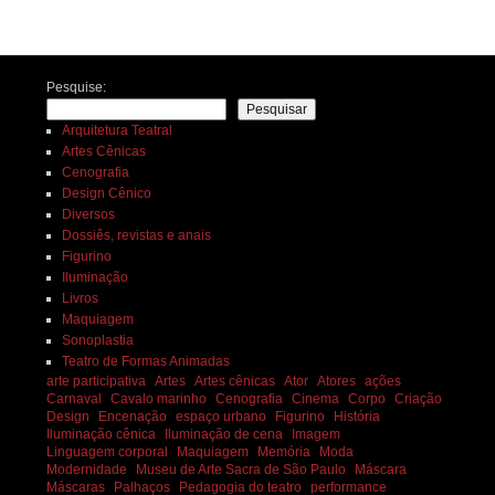
Navegação de posts
Pesquise:
Pesquisar
Arquitetura Teatral
Artes Cênicas
Cenografia
Design Cênico
Diversos
Dossiês, revistas e anais
Figurino
Iluminação
Livros
Maquiagem
Sonoplastia
Teatro de Formas Animadas
arte participativa
Artes
Artes cênicas
Ator
Atores
ações
Carnaval
Cavalo marinho
Cenografia
Cinema
Corpo
Criação
Design
Encenação
espaço urbano
Figurino
História
Iluminação cênica
Iluminação de cena
Imagem
Linguagem corporal
Maquiagem
Memória
Moda
Modernidade
Museu de Arte Sacra de São Paulo
Máscara
Máscaras
Palhaços
Pedagogia do teatro
performance