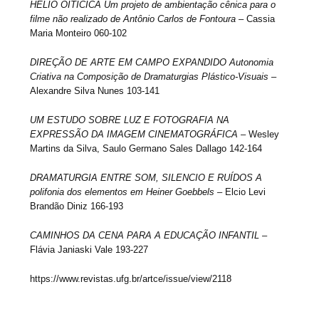
HÉLIO OITICICA Um projeto de ambientação cênica para o
filme não realizado de Antônio Carlos de Fontoura
– Cassia
Maria Monteiro 060-102
DIREÇÃO DE ARTE EM CAMPO EXPANDIDO Autonomia
Criativa na Composição de Dramaturgias Plástico-Visuais
–
Alexandre Silva Nunes 103-141
UM ESTUDO SOBRE LUZ E FOTOGRAFIA NA
EXPRESSÃO DA IMAGEM CINEMATOGRÁFICA
– Wesley
Martins da Silva, Saulo Germano Sales Dallago 142-164
DRAMATURGIA ENTRE SOM, SILENCIO E RUÍDOS A
polifonia dos elementos em Heiner Goebbels
– Elcio Levi
Brandão Diniz 166-193
CAMINHOS DA CENA PARA A EDUCAÇÃO INFANTIL
–
Flávia Janiaski Vale 193-227
https://www.revistas.ufg.br/artce/issue/view/2118