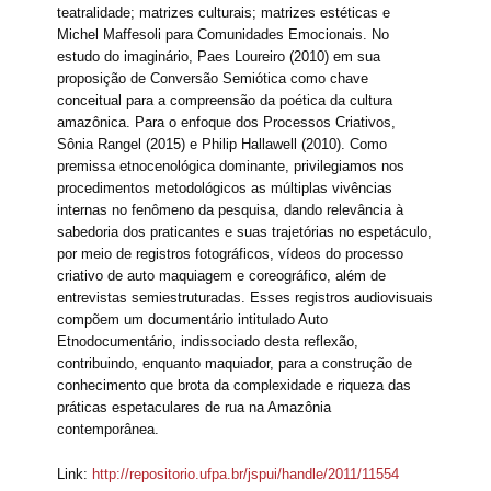
teatralidade; matrizes culturais; matrizes estéticas e
Michel Maffesoli para Comunidades Emocionais. No
estudo do imaginário, Paes Loureiro (2010) em sua
proposição de Conversão Semiótica como chave
conceitual para a compreensão da poética da cultura
amazônica. Para o enfoque dos Processos Criativos,
Sônia Rangel (2015) e Philip Hallawell (2010). Como
premissa etnocenológica dominante, privilegiamos nos
procedimentos metodológicos as múltiplas vivências
internas no fenômeno da pesquisa, dando relevância à
sabedoria dos praticantes e suas trajetórias no espetáculo,
por meio de registros fotográficos, vídeos do processo
criativo de auto maquiagem e coreográfico, além de
entrevistas semiestruturadas. Esses registros audiovisuais
compõem um documentário intitulado Auto
Etnodocumentário, indissociado desta reflexão,
contribuindo, enquanto maquiador, para a construção de
conhecimento que brota da complexidade e riqueza das
práticas espetaculares de rua na Amazônia
contemporânea.
Link:
http://repositorio.ufpa.br/jspui/handle/2011/11554