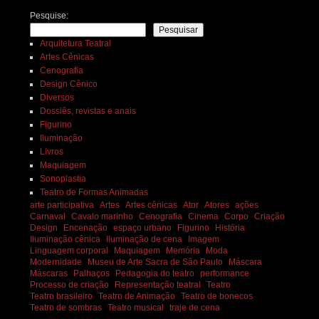
Pesquise:
Pesquisar
Arquitetura Teatral
Artes Cênicas
Cenografia
Design Cênico
Diversos
Dossiês, revistas e anais
Figurino
Iluminação
Livros
Maquiagem
Sonoplastia
Teatro de Formas Animadas
arte participativa
Artes
Artes cênicas
Ator
Atores
ações
Carnaval
Cavalo marinho
Cenografia
Cinema
Corpo
Criação
Design
Encenação
espaço urbano
Figurino
História
Iluminação cênica
Iluminação de cena
Imagem
Linguagem corporal
Maquiagem
Memória
Moda
Modernidade
Museu de Arte Sacra de São Paulo
Máscara
Máscaras
Palhaços
Pedagogia do teatro
performance
Processo de criação
Representação teatral
Teatro
Teatro brasileiro
Teatro de Animação
Teatro de bonecos
Teatro de sombras
Teatro musical
traje de cena