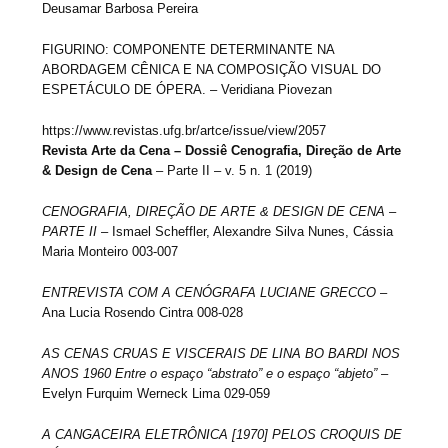
Deusamar Barbosa Pereira
FIGURINO: COMPONENTE DETERMINANTE NA
ABORDAGEM CÊNICA E NA COMPOSIÇÃO VISUAL DO
ESPETÁCULO DE ÓPERA. – Veridiana Piovezan
https://www.revistas.ufg.br/artce/issue/view/2057
Revista Arte da Cena – Dossiê Cenografia, Direção de Arte
& Design de Cena
– Parte II – v. 5 n. 1 (2019)
CENOGRAFIA, DIREÇÃO DE ARTE & DESIGN DE CENA –
PARTE II
– Ismael Scheffler, Alexandre Silva Nunes, Cássia
Maria Monteiro 003-007
ENTREVISTA COM A CENÓGRAFA LUCIANE GRECCO
–
Ana Lucia Rosendo Cintra 008-028
AS CENAS CRUAS E VISCERAIS DE LINA BO BARDI NOS
ANOS 1960 Entre o espaço “abstrato” e o espaço “abjeto”
–
Evelyn Furquim Werneck Lima 029-059
A CANGACEIRA ELETRÔNICA [1970] PELOS CROQUIS DE