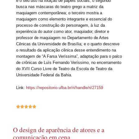
e o seu uso na fixação de papéis sociais; o segundo
busca nas máscaras do teatro grego a matriz da
maquiagem contemporânea; o terceiro mostra a
maquiagem como elemento integrante e essencial do
processo de construção do personagem, à luz da
experiência do autor como ator, maquiador, diretor e
professor de maquiagem no Departamento de Artes
Cênicas da Universidade de Brasília; e o quarto descreve
o resultado da aplicação cênica desse entendimento na
montagem de “A Farsa Veríssima”, adaptação para o palco
de crônicas de Luís Fernando Veríssimo, no encerramento
do XVII Curso Livre de Teatro da Escola de Teatro da
Universidade Federal da Bahia.
Link:
https://repositorio.ufba.br/ri/handle/ri/27159





O design de aparência de atores e a
comunicação em cena