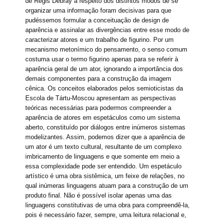
de Régis Debray a respeito dos distintos modos de se
organizar uma informação foram decisivas para que
pudéssemos formular a conceituação de design de
aparência e assinalar as divergências entre esse modo de
caracterizar atores e um trabalho de figurino. Por um
mecanismo metonímico do pensamento, o senso comum
costuma usar o termo figurino apenas para se referir à
aparência geral de um ator, ignorando a importância dos
demais componentes para a construção da imagem
cênica. Os conceitos elaborados pelos semioticistas da
Escola de Tártu-Moscou apresentam as perspectivas
teóricas necessárias para podermos compreender a
aparência de atores em espetáculos como um sistema
aberto, constituído por diálogos entre inúmeros sistemas
modelizantes. Assim, podemos dizer que a aparência de
um ator é um texto cultural, resultante de um complexo
imbricamento de linguagens e que somente em meio a
essa complexidade pode ser entendido. Um espetáculo
artístico é uma obra sistêmica, um feixe de relações, no
qual inúmeras linguagens atuam para a construção de um
produto final. Não é possível isolar apenas uma das
linguagens constitutivas de uma obra para compreendê-la,
pois é necessário fazer, sempre, uma leitura relacional e,