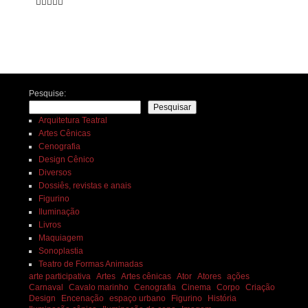





Navegação de posts
Pesquise:
Pesquisar
Arquitetura Teatral
Artes Cênicas
Cenografia
Design Cênico
Diversos
Dossiês, revistas e anais
Figurino
Iluminação
Livros
Maquiagem
Sonoplastia
Teatro de Formas Animadas
arte participativa
Artes
Artes cênicas
Ator
Atores
ações
Carnaval
Cavalo marinho
Cenografia
Cinema
Corpo
Criação
Design
Encenação
espaço urbano
Figurino
História