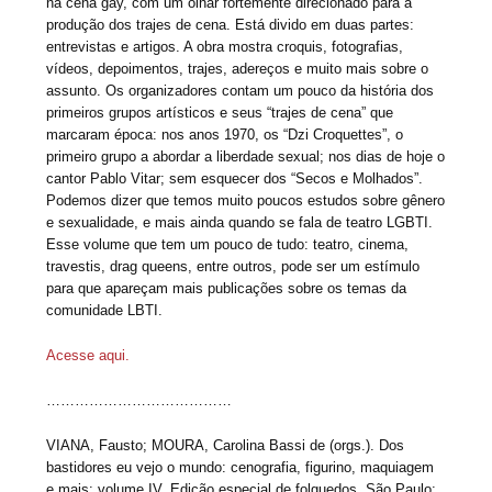
na cena gay, com um olhar fortemente direcionado para a
produção dos trajes de cena. Está divido em duas partes:
entrevistas e artigos. A obra mostra croquis, fotografias,
vídeos, depoimentos, trajes, adereços e muito mais sobre o
assunto. Os organizadores contam um pouco da história dos
primeiros grupos artísticos e seus “trajes de cena” que
marcaram época: nos anos 1970, os “Dzi Croquettes”, o
primeiro grupo a abordar a liberdade sexual; nos dias de hoje o
cantor Pablo Vitar; sem esquecer dos “Secos e Molhados”.
Podemos dizer que temos muito poucos estudos sobre gênero
e sexualidade, e mais ainda quando se fala de teatro LGBTI.
Esse volume que tem um pouco de tudo: teatro, cinema,
travestis, drag queens, entre outros, pode ser um estímulo
para que apareçam mais publicações sobre os temas da
comunidade LBTI.
Acesse aqui.
…………………………………
VIANA, Fausto; MOURA, Carolina Bassi de (orgs.). Dos
bastidores eu vejo o mundo: cenografia, figurino, maquiagem
e mais: volume IV. Edição especial de folguedos. São Paulo: