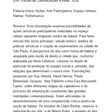
USP, Escola de Comunicações e Artes, 2018.
Palavra-chave: Ações; Arte Participativa; Espaço Urbano;
Habitar; Performance
Resumo: Esta dissertação examina possibilidades de
ações artísticas participativas realizadas no espaço
urbano operarem enquanto modos de habitar. Para tanto,
articula três eixos principais: estudo teórico, análise de
práticas artísticas e criação de experimentos na cidade de
São Paulo. A perspectiva da arte como forma de habitar é
amparada pela noção de direito à cidade que, conforme
elaborada por Henri Lefebvre, consiste no direito de
participar da produção do espaço social e, portanto, das
relações que determinam o nosso viver. Formulações
propostas por Guy Debord, David Harvey, Paola
Berenstein Jacques, Vera Pallamin e Ana Fani Alessandri
Carlos, sobre diferentes etapas do capitalismo e do
processo de urbanização constituinte das grandes
metrópoles contemporâneas, foram articuladas no
desenvolvimento de uma compreensão crítica acerca da
noção de habitar. Os estudos de Claire Bishop, relativos à
participação em arte, e de Miwon Kwon, a respeito da arte