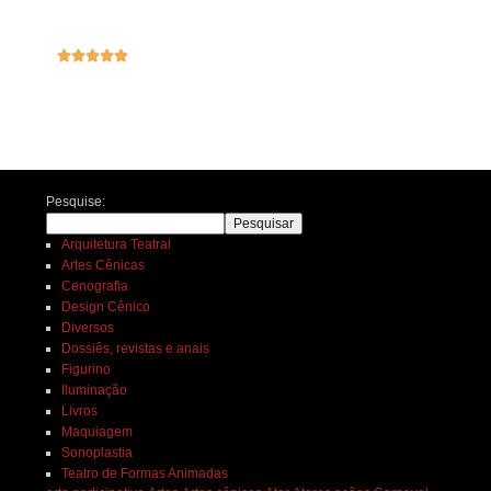





Navegação de posts
Pesquise:
Pesquisar
Arquitetura Teatral
Artes Cênicas
Cenografia
Design Cênico
Diversos
Dossiês, revistas e anais
Figurino
Iluminação
Livros
Maquiagem
Sonoplastia
Teatro de Formas Animadas