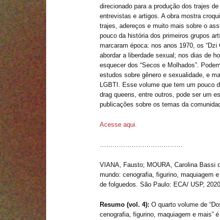
direcionado para a produção dos trajes de
entrevistas e artigos. A obra mostra croqu
trajes, adereços e muito mais sobre o a
pouco da história dos primeiros grupos art
marcaram época: nos anos 1970, os “Dzi C
abordar a liberdade sexual; nos dias de ho
esquecer dos “Secos e Molhados”. Podem
estudos sobre gênero e sexualidade, e mai
LGBTI. Esse volume que tem um pouco de t
drag queens, entre outros, pode ser um 
publicações sobre os temas da comunida
Acesse aqui.
…………………………………
VIANA, Fausto; MOURA, Carolina Bassi de
mundo: cenografia, figurino, maquiagem e
de folguedos. São Paulo: ECA/ USP, 2020
Resumo (vol. 4):
O quarto volume de “Dos
cenografia, figurino, maquiagem e mais” é