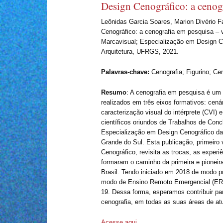
Design Cenográfico: a cenog
Leônidas Garcia Soares, Marion Divério Fa
Cenográfico: a cenografia em pesquisa – 
Marcavisual; Especialização em Design C
Arquitetura, UFRGS, 2021.
Palavras-chave:
Cenografia; Figurino; Cen
Resumo
: A cenografia em pesquisa é um 
realizados em três eixos formativos: cená
caracterização visual do intérprete (CVI) 
científicos oriundos de Trabalhos de Con
Especialização em Design Cenográfico da
Grande do Sul. Esta publicação, primeiro
Cenográfico, revisita as trocas, as exper
formaram o caminho da primeira e pioneir
Brasil. Tendo iniciado em 2018 de modo p
modo de Ensino Remoto Emergencial (ER
19. Dessa forma, esperamos contribuir par
cenografia, em todas as suas áreas de at
Acesse aqui.