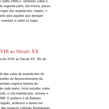
e (1981-1984) e Tambores sobre o
 Na segunda parte, ela ensina, passo
rajes dos espetáculos citados, o
nante para aqueles que desejam
orientais e sobre os trajes
XVIII ao Século XX
éculo XVIII ao Século XX. Rio de
do das salas de espetáculos do
inédito do desenvolvimento da
também registra história da
 de cada teatro; inclui estudos sobre
ção; e cita espetáculos, autores e
999. O prefácio é de Barbara
enógrafo, professor e doutor em
l dos espaços culturais fluminenses