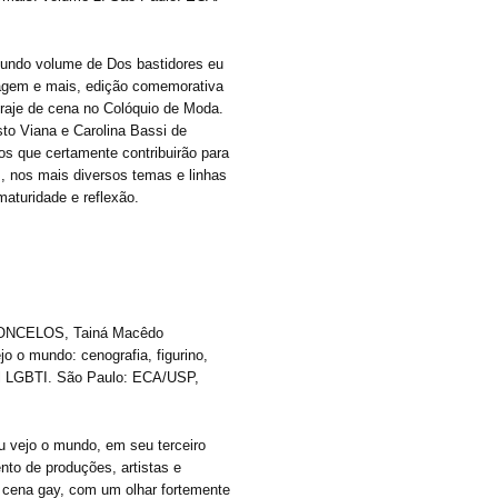
gundo volume de Dos bastidores eu
iagem e mais, edição comemorativa
raje de cena no Colóquio de Moda.
sto Viana e Carolina Bassi de
os que certamente contribuirão para
s, nos mais diversos temas e linhas
aturidade e reflexão.
SCONCELOS, Tainá Macêdo
jo o mundo: cenografia, figurino,
al LGBTI. São Paulo: ECA/USP,
u vejo o mundo, em seu terceiro
to de produções, artistas e
 cena gay, com um olhar fortemente