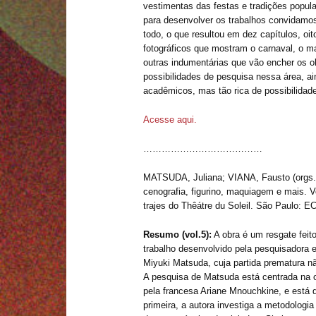
vestimentas das festas e tradições popul
para desenvolver os trabalhos convidam
todo, o que resultou em dez capítulos, oit
fotográficos que mostram o carnaval, o m
outras indumentárias que vão encher os ol
possibilidades de pesquisa nessa área, a
acadêmicos, mas tão rica de possibilidad
Acesse aqui.
…………………………………
MATSUDA, Juliana; VIANA, Fausto (orgs.)
cenografia, figurino, maquiagem e mais. 
trajes do Thêátre du Soleil. São Paulo: 
Resumo (vol.5):
A obra é um resgate feito
trabalho desenvolvido pela pesquisadora 
Miyuki Matsuda, cuja partida prematura nã
A pesquisa de Matsuda está centrada na ob
pela francesa Ariane Mnouchkine, e está 
primeira, a autora investiga a metodologia