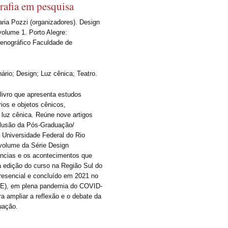
rafia em pesquisa
ria Pozzi (organizadores). Design
volume 1. Porto Alegre:
enográfico Faculdade de
ário; Design; Luz cênica; Teatro.
livro que apresenta estudos
rios e objetos cênicos,
e luz cênica. Reúne nove artigos
clusão da Pós-Graduação/
 Universidade Federal do Rio
 volume da Série Design
iências e os acontecimentos que
a edição do curso na Região Sul do
resencial e concluído em 2021 no
E), em plena pandemia do COVID-
a ampliar a reflexão e o debate da
uação.