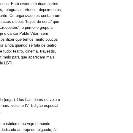
 cena. Está divido em duas partes:
is, fotografias, vídeos, depoimentos,
ssunto. Os organizadores contam um
ísticos e seus “trajes de cena” que
roquettes”, o primeiro grupo a
je o cantor Pablo Vitar; sem
os dizer que temos muito poucos
s ainda quando se fala de teatro
udo: teatro, cinema, travestis,
estímulo para que apareçam mais
de LBTI.
 (orgs.). Dos bastidores eu vejo o
 mais: volume IV. Edição especial
.
 bastidores eu vejo o mundo:
 dedicado ao traje de folguedo, às