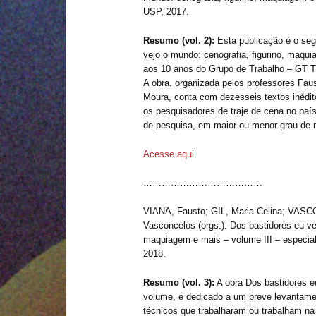
USP, 2017.
Resumo (vol. 2):
Esta publicação é o se
vejo o mundo: cenografia, figurino, maqu
aos 10 anos do Grupo de Trabalho – GT T
A obra, organizada pelos professores Fau
Moura, conta com dezesseis textos inédit
os pesquisadores de traje de cena no paí
de pesquisa, em maior ou menor grau de m
Acesse aqui.
…………………………………
VIANA, Fausto; GIL, Maria Celina; VA
Vasconcelos (orgs.). Dos bastidores eu ve
maquiagem e mais – volume III – especi
2018.
Resumo (vol. 3):
A obra Dos bastidores e
volume, é dedicado a um breve levantamen
técnicos que trabalharam ou trabalham na