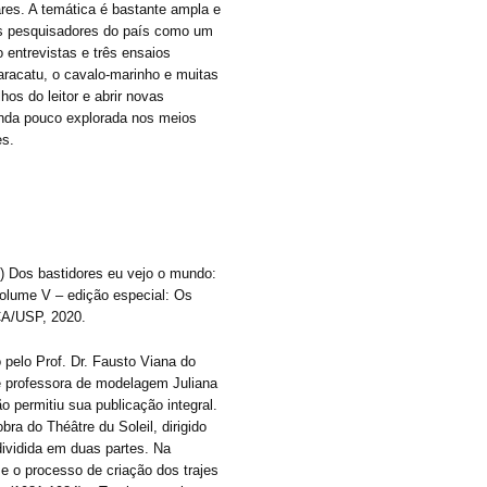
ares. A temática é bastante ampla e
os pesquisadores do país como um
o entrevistas e três ensaios
aracatu, o cavalo-marinho e muitas
hos do leitor e abrir novas
inda pouco explorada nos meios
es.
 Dos bastidores eu vejo o mundo:
Volume V – edição especial: Os
ECA/USP, 2020.
 pelo Prof. Dr. Fausto Viana do
e professora de modelagem Juliana
o permitiu sua publicação integral.
ra do Théâtre du Soleil, dirigido
dividida em duas partes. Na
 e o processo de criação dos trajes