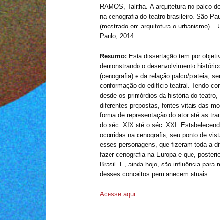
RAMOS, Talitha. A arquitetura no palco do
na cenografia do teatro brasileiro. São Pa
(mestrado em arquitetura e urbanismo) –
Paulo, 2014.
Resumo:
Esta dissertação tem por objeti
demonstrando o desenvolvimento histórico
(cenografia) e da relação palco/plateia; s
conformação do edifício teatral. Tendo com
desde os primórdios da história do teatro,
diferentes propostas, fontes vitais das m
forma de representação do ator até as tr
do séc. XIX até o séc. XXI. Estabelecend
ocorridas na cenografia, seu ponto de vist
esses personagens, que fizeram toda a d
fazer cenografia na Europa e que, posteri
Brasil. E, ainda hoje, são influência para
desses conceitos permanecem atuais.
Acesse aqui.