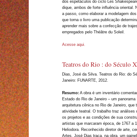
dos espetáculos do ciclo Les Shakespear
dique, ambos de forte influência oriental.
a passo, como elaborar a modelagem dos t
que torna o livro uma publicação determi
aprender mais sobre a confecção de trajes 
empregados pelo Théâtre du Soleil.
Acesse aqui.
Teatros do Rio : do Século 
Dias, José da Silva. Teatros do Rio: do S
Janeiro: FUNARTE, 2012.
Resumo:
A obra é um inventário comenta
Estado do Rio de Janeiro – um panorama 
arquitetura cênica no Rio de Janeiro, que 
atividade teatral. O trabalho traz análises
os projetos e as condições de sua constru
artistas que marcaram época, de 1767 a 1
Heliodora. Reconhecido diretor de arte, c
Artes, José Dias traça, na obra, um paine