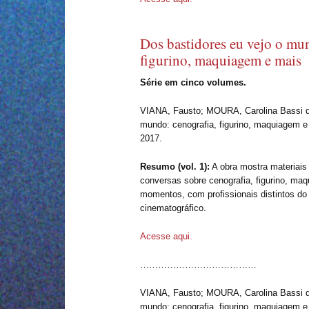
Dos bastidores eu vejo o mu
figurino, maquiagem e mais
Série em cinco volumes.
VIANA, Fausto; MOURA, Carolina Bassi de
mundo: cenografia, figurino, maquiagem 
2017.
Resumo (vol. 1):
A obra mostra materiais 
conversas sobre cenografia, figurino, ma
momentos, com profissionais distintos do f
cinematográfico.
Acesse aqui.
…………………………………
VIANA, Fausto; MOURA, Carolina Bassi de
mundo: cenografia, figurino, maquiagem 