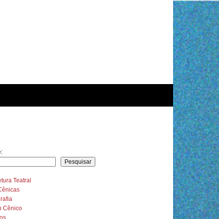
:
Pesquisar
etura Teatral
Cênicas
rafia
n Cênico
sos