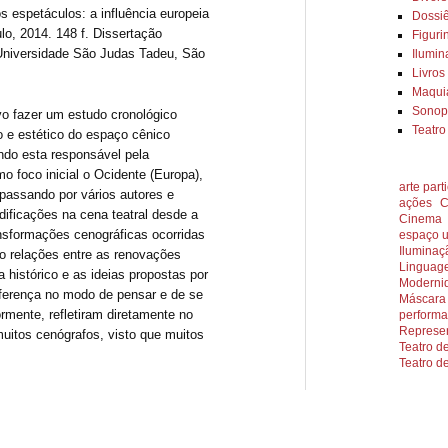
s espetáculos: a influência europeia
Dossiê
ulo, 2014. 148 f. Dissertação
Figuri
 Universidade São Judas Tadeu, São
Ilumi
Livros
Maqu
Sonopl
vo fazer um estudo cronológico
Teatr
 e estético do espaço cênico
endo esta responsável pela
o foco inicial o Ocidente (Europa),
arte part
 passando por vários autores e
ações
C
odificações na cena teatral desde a
Cinema
ansformações cenográficas ocorridas
espaço 
Iluminaç
o relações entre as renovações
Linguag
a histórico e as ideias propostas por
Moderni
iferença no modo de pensar e de se
Máscara
ormente, refletiram diretamente no
perform
Represen
 muitos cenógrafos, visto que muitos
Teatro d
Teatro d