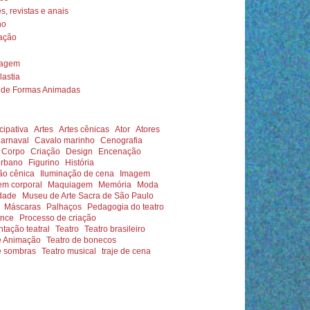
s, revistas e anais
no
nação
iagem
astia
o de Formas Animadas
icipativa
Artes
Artes cênicas
Ator
Atores
arnaval
Cavalo marinho
Cenografia
Corpo
Criação
Design
Encenação
urbano
Figurino
História
ão cênica
Iluminação de cena
Imagem
em corporal
Maquiagem
Memória
Moda
dade
Museu de Arte Sacra de São Paulo
Máscaras
Palhaços
Pedagogia do teatro
ance
Processo de criação
tação teatral
Teatro
Teatro brasileiro
e Animação
Teatro de bonecos
e sombras
Teatro musical
traje de cena