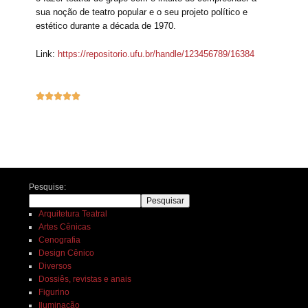
sua noção de teatro popular e o seu projeto político e
estético durante a década de 1970.
Link:
https://repositorio.ufu.br/handle/123456789/16384





Navegação de posts
Pesquise:
Pesquisar
Arquitetura Teatral
Artes Cênicas
Cenografia
Design Cênico
Diversos
Dossiês, revistas e anais
Figurino
Iluminação