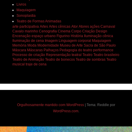
Livros
Maquiagem
Sonoplastia
Teatro de Formas Animadas
arte participativa
Artes
Artes cênicas
Ator
Atores
ações
Carnaval
Cavalo marinho
Cenografia
Cinema
Corpo
Criação
Design
Encenação
espaço urbano
Figurino
História
Iluminação cênica
Iluminação de cena
Imagem
Linguagem corporal
Maquiagem
Memória
Moda
Modernidade
Museu de Arte Sacra de São Paulo
Máscara
Máscaras
Palhaços
Pedagogia do teatro
performance
Processo de criação
Representação teatral
Teatro
Teatro brasileiro
Teatro de Animação
Teatro de bonecos
Teatro de sombras
Teatro
musical
traje de cena
Orgulhosamente mantido com WordPress
|
Tema: Reddle por
WordPress.com
.