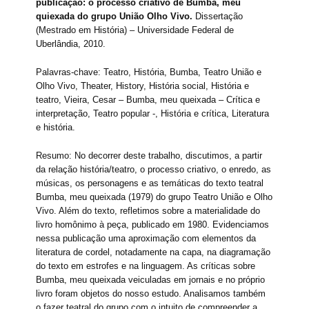
publicação: o processo criativo de Bumba, meu
quiexada do grupo União Olho Vivo.
Dissertação
(Mestrado em História) – Universidade Federal de
Uberlândia, 2010.
Palavras-chave: Teatro, História, Bumba, Teatro União e
Olho Vivo, Theater, History, História social, História e
teatro, Vieira, Cesar – Bumba, meu queixada – Crítica e
interpretação, Teatro popular -, História e crítica, Literatura
e história.
Resumo: No decorrer deste trabalho, discutimos, a partir
da relação história/teatro, o processo criativo, o enredo, as
músicas, os personagens e as temáticas do texto teatral
Bumba, meu queixada (1979) do grupo Teatro União e Olho
Vivo. Além do texto, refletimos sobre a materialidade do
livro homônimo à peça, publicado em 1980. Evidenciamos
nessa publicação uma aproximação com elementos da
literatura de cordel, notadamente na capa, na diagramação
do texto em estrofes e na linguagem. As críticas sobre
Bumba, meu queixada veiculadas em jornais e no próprio
livro foram objetos do nosso estudo. Analisamos também
o fazer teatral do grupo com o intuito de compreender a