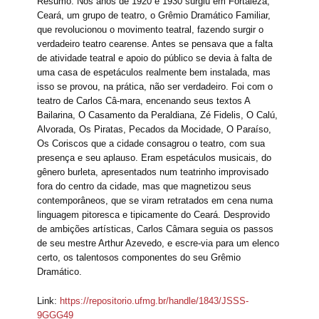
Resumo: Nos anos de 1920 e 1930 surgiu em Fortaleza,
Ceará, um grupo de teatro, o Grêmio Dramático Familiar,
que revolucionou o movimento teatral, fazendo surgir o
verdadeiro teatro cearense. Antes se pensava que a falta
de atividade teatral e apoio do público se devia à falta de
uma casa de espetáculos realmente bem instalada, mas
isso se provou, na prática, não ser verdadeiro. Foi com o
teatro de Carlos Câ-mara, encenando seus textos A
Bailarina, O Casamento da Peraldiana, Zé Fidelis, O Calú,
Alvorada, Os Piratas, Pecados da Mocidade, O Paraíso,
Os Coriscos que a cidade consagrou o teatro, com sua
presença e seu aplauso. Eram espetáculos musicais, do
gênero burleta, apresentados num teatrinho improvisado
fora do centro da cidade, mas que magnetizou seus
contemporâneos, que se viram retratados em cena numa
linguagem pitoresca e tipicamente do Ceará. Desprovido
de ambições artísticas, Carlos Câmara seguia os passos
de seu mestre Arthur Azevedo, e escre-via para um elenco
certo, os talentosos componentes do seu Grêmio
Dramático.
Link:
https://repositorio.ufmg.br/handle/1843/JSSS-
9GGG49