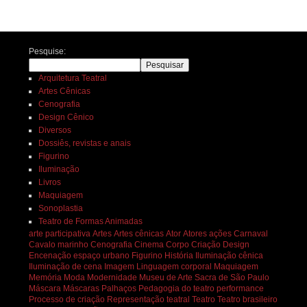
Navegação de posts
Pesquise:
Pesquisar
Arquitetura Teatral
Artes Cênicas
Cenografia
Design Cênico
Diversos
Dossiês, revistas e anais
Figurino
Iluminação
Livros
Maquiagem
Sonoplastia
Teatro de Formas Animadas
arte participativa
Artes
Artes cênicas
Ator
Atores
ações
Carnaval
Cavalo marinho
Cenografia
Cinema
Corpo
Criação
Design
Encenação
espaço urbano
Figurino
História
Iluminação cênica
Iluminação de cena
Imagem
Linguagem corporal
Maquiagem
Memória
Moda
Modernidade
Museu de Arte Sacra de São Paulo
Máscara
Máscaras
Palhaços
Pedagogia do teatro
performance
Processo de criação
Representação teatral
Teatro
Teatro brasileiro