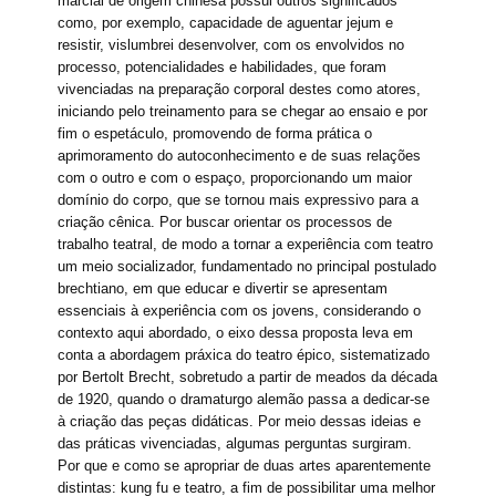
marcial de origem chinesa possui outros significados
como, por exemplo, capacidade de aguentar jejum e
resistir, vislumbrei desenvolver, com os envolvidos no
processo, potencialidades e habilidades, que foram
vivenciadas na preparação corporal destes como atores,
iniciando pelo treinamento para se chegar ao ensaio e por
fi
m o espetáculo, promovendo de forma prática o
aprimoramento do autoconhecimento e de suas relações
com o outro e com o espaço, proporcionando um maior
domínio do corpo, que se tornou mais expressivo para a
criação cênica. Por buscar orientar os processos de
trabalho teatral, de modo a tornar a experiência com teatro
um meio socializador, fundamentado no principal postulado
brechtiano, em que educar e divertir se apresentam
essenciais à experiência com os jovens, considerando o
contexto aqui abordado, o eixo dessa proposta leva em
conta a abordagem práxica do teatro épico, sistematizado
por Bertolt Brecht, sobretudo a partir de meados da década
de 1920, quando o dramaturgo alemão passa a dedicar-se
à criação das peças didáticas. Por meio dessas ideias e
das práticas vivenciadas, algumas perguntas surgiram.
Por que e como se apropriar de duas artes aparentemente
distintas: kung fu e teatro, a fim de possibilitar uma melhor