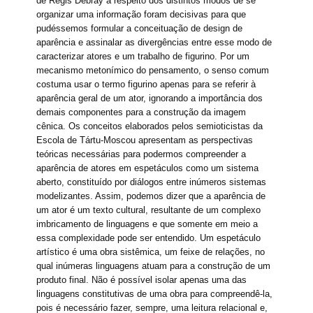
de Régis Debray a respeito dos distintos modos de se
organizar uma informação foram decisivas para que
pudéssemos formular a conceituação de design de
aparência e assinalar as divergências entre esse modo de
caracterizar atores e um trabalho de figurino. Por um
mecanismo metonímico do pensamento, o senso comum
costuma usar o termo figurino apenas para se referir à
aparência geral de um ator, ignorando a importância dos
demais componentes para a construção da imagem
cênica. Os conceitos elaborados pelos semioticistas da
Escola de Tártu-Moscou apresentam as perspectivas
teóricas necessárias para podermos compreender a
aparência de atores em espetáculos como um sistema
aberto, constituído por diálogos entre inúmeros sistemas
modelizantes. Assim, podemos dizer que a aparência de
um ator é um texto cultural, resultante de um complexo
imbricamento de linguagens e que somente em meio a
essa complexidade pode ser entendido. Um espetáculo
artístico é uma obra sistêmica, um feixe de relações, no
qual inúmeras linguagens atuam para a construção de um
produto final. Não é possível isolar apenas uma das
linguagens constitutivas de uma obra para compreendê-la,
pois é necessário fazer, sempre, uma leitura relacional e,