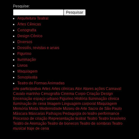
Pesquise:
Pesquisar
Arquitetura Teatral
Artes Cênicas
Cenografia
Design Cênico
Diversos
Dossiês, revistas e anais
Figurino
Iluminação
Livros
Maquiagem
Sonoplastia
Teatro de Formas Animadas
arte participativa
Artes
Artes cênicas
Ator
Atores
ações
Carnaval
Cavalo marinho
Cenografia
Cinema
Corpo
Criação
Design
Encenação
espaço urbano
Figurino
História
Iluminação cênica
Iluminação de cena
Imagem
Linguagem corporal
Maquiagem
Memória
Moda
Modernidade
Museu de Arte Sacra de São Paulo
Máscara
Máscaras
Palhaços
Pedagogia do teatro
performance
Processo de criação
Representação teatral
Teatro
Teatro brasileiro
Teatro de Animação
Teatro de bonecos
Teatro de sombras
Teatro
musical
traje de cena