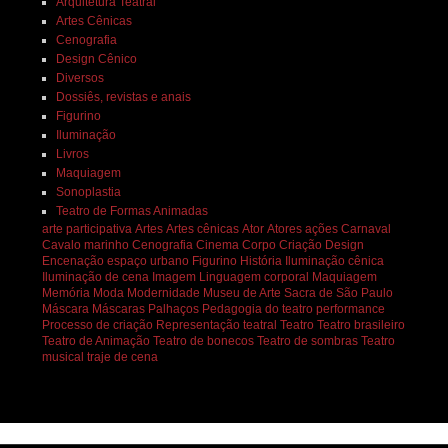
Arquitetura Teatral
Artes Cênicas
Cenografia
Design Cênico
Diversos
Dossiês, revistas e anais
Figurino
Iluminação
Livros
Maquiagem
Sonoplastia
Teatro de Formas Animadas
arte participativa
Artes
Artes cênicas
Ator
Atores
ações
Carnaval
Cavalo marinho
Cenografia
Cinema
Corpo
Criação
Design
Encenação
espaço urbano
Figurino
História
Iluminação cênica
Iluminação de cena
Imagem
Linguagem corporal
Maquiagem
Memória
Moda
Modernidade
Museu de Arte Sacra de São Paulo
Máscara
Máscaras
Palhaços
Pedagogia do teatro
performance
Processo de criação
Representação teatral
Teatro
Teatro brasileiro
Teatro de Animação
Teatro de bonecos
Teatro de sombras
Teatro
musical
traje de cena