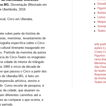
Dossiê
aba MG.
Dissertação (Mestrado em
Figuri
e Uberlândia, 2019.
Ilumi
Livros
ocial, Circo em Uberaba,
Maqu
Sonopl
Teatr
te sobre parte da história de
vistas, memórias, levantamento de
iografia específica sobre o Circo
arte part
ultural itinerante inaugurado em
ações
Ca
Corpo
C
o. Partindo da memória da autora
Figurino
cia do Circo-Teatro no imaginário
cena
Im
 cidade do interior do triângulo
Memória
nos 1960 e início da década de
São Pau
do teatro
or que passou o Circo a partir dos
Represen
e de Uberaba MG, é feito um
de Anim
expressão artística, ensino e
Teatro m
do. Como recorte de pesquisa, é
stas da cidade, que atuaram ou
ram diferentes caminhos até a
ise ao comparar o que ocorria, e
o período.