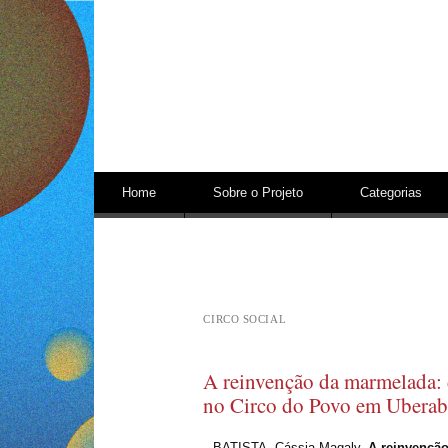
Pular para o conteúdo
Home
Sobre o Projeto
Categorias
CIRCO SOCIAL
A reinvenção da marmelada: 
no Circo do Povo em Ubera
BATISTA, Cássia Magaly.
A reinvenção