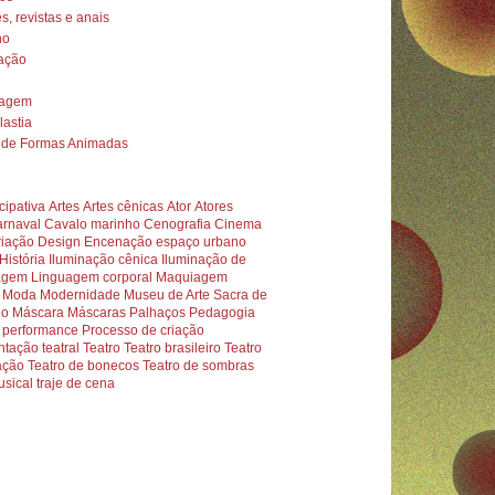
s, revistas e anais
no
nação
iagem
astia
o de Formas Animadas
icipativa
Artes
Artes cênicas
Ator
Atores
rnaval
Cavalo marinho
Cenografia
Cinema
riação
Design
Encenação
espaço urbano
História
Iluminação cênica
Iluminação de
agem
Linguagem corporal
Maquiagem
Moda
Modernidade
Museu de Arte Sacra de
lo
Máscara
Máscaras
Palhaços
Pedagogia
performance
Processo de criação
tação teatral
Teatro
Teatro brasileiro
Teatro
ação
Teatro de bonecos
Teatro de sombras
usical
traje de cena