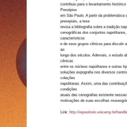
contribuiu para o levantamento históric
Presépios
em São Paulo. A partir da problemática 
presepiais, a tese
revisa a bibliografia sobre a tradição n
cenográficas dos conjuntos napolitanos
característicos
e de seus grupos cênicos para discutir
ao
longo dos séculos. Ademais, o estudo 
cênicas
entre os núcleos napolitanos e outras t
soluções expografia nos diversos cent
coleções
napolitanas. Assim, uma das contribuiç
condições
atuais das cenografias existente nessa
motivações de suas escolhas museográ
Link:
http://repositorio.unicamp.br/han