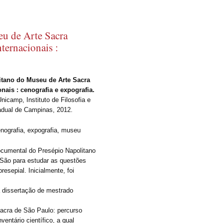
eu de Arte Sacra
ternacionais :
itano do Museu de Arte Sacra
nais : cenografia e expografia.
nicamp, Instituto de Filosofia e
adual de Campinas, 2012.
enografia, expografia, museu
ocumental do Presépio Napolitano
 São para estudar as questões
resepial. Inicialmente, foi
 dissertação de mestrado
acra de São Paulo: percurso
entário científico, a qual