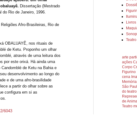
Dossiê
 obaluayê.
Dissertação (Mestrado
Figuri
l do Rio de Janeiro, 1996.
Ilumi
Livros
eligiões Afro-Brasileiras, Rio de
Maqu
Sonopl
Teatr
ixá OBALUAYÊ, nos rituais de
blé de Ketu. Proponho um olhar
omblé, através de uma leitura dos
arte part
os por este orixá. Há ainda uma
ações
Ca
Corpo
C
do Candomblé de Ketu na Bahia e
Figurino
e seu desenvolvimento ao longo do
cena
Im
ade e de uma afro-brasilidade
Memória
lece a partir do olhar sobre as
São Pau
do teatro
ue configura em si as
Represen
cos.
de Anim
Teatro m
22/6043