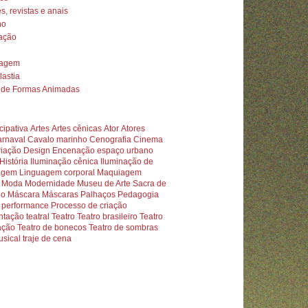
s, revistas e anais
no
nação
iagem
astia
o de Formas Animadas
icipativa
Artes
Artes cênicas
Ator
Atores
rnaval
Cavalo marinho
Cenografia
Cinema
riação
Design
Encenação
espaço urbano
História
Iluminação cênica
Iluminação de
agem
Linguagem corporal
Maquiagem
Moda
Modernidade
Museu de Arte Sacra de
lo
Máscara
Máscaras
Palhaços
Pedagogia
performance
Processo de criação
tação teatral
Teatro
Teatro brasileiro
Teatro
ação
Teatro de bonecos
Teatro de sombras
usical
traje de cena