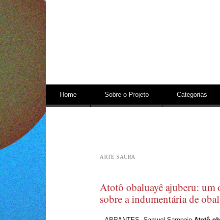
Pular para o conteúdo
Home
Sobre o Projeto
Categorias
ARTE SACRA
Atotô obaluayê ajuberu: um 
sobre a indumentária de oba
ABRANTES, Samuel Sampaio.
Atotô ob