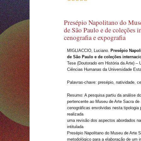
Presépio Napolitano do Mus
de São Paulo e de coleções in
cenografia e expografia
MIGLIACCIO, Luciano.
Presépio Napol
de São Paulo e de coleções internacio
Tese (Doutorado em História da Arte) – U
Ciências Humanas da Universidade Est
Palavras-chave: presépio, natividade, c
Resumo: A pesquisa partiu da análise d
pertencente ao Museu de Arte Sacra de
cenográficas envolvidas nesta tipologia p
realizada
uma revisão dos aspectos abordados na
intitulada
Presépio Napolitano do Museu de Arte S
metodológico para a elaboração de um inv