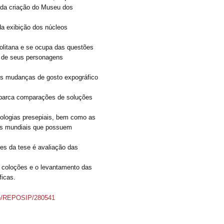
o da criação do Museu dos
da exibição dos núcleos
apolitana e se ocupa das questões
, de seus personagens
 as mudanças de gosto expográfico
abarca comparações de soluções
ipologias presepiais, bem como as
ros mundiais que possuem
ões da tese é avaliação das
s coloções e o levantamento das
ficas.
dle/REPOSIP/280541