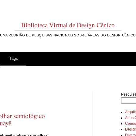
Biblioteca Virtual de Design Cênico
UMA REUNIÃO DE PESQUISAS NACIONAIS SOBRE ÁREAS DO DESIGN CÊNICO
Tags
Pesquise
Arquit
olhar semiológico
Artes 
luayê
Cenog
Desig
Diver
aluayê ajuberu: um olhar