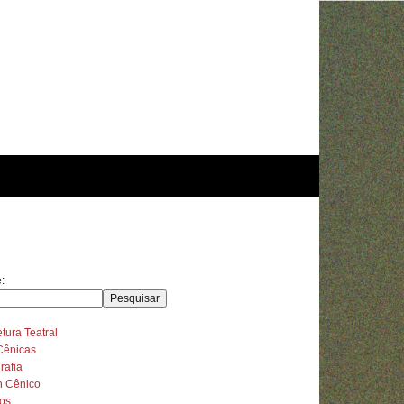
:
Pesquisar
etura Teatral
Cênicas
rafia
n Cênico
sos