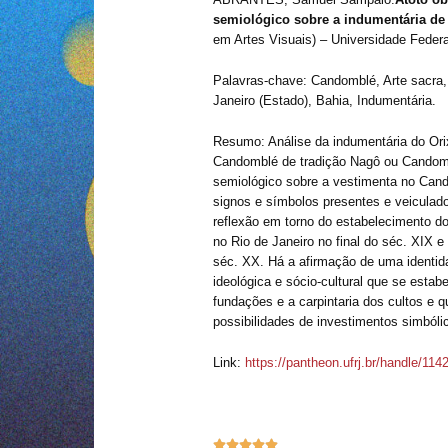
semiológico sobre a indumentária de
em Artes Visuais) – Universidade Federa
Palavras-chave: Candomblé, Arte sacra, R
Janeiro (Estado), Bahia, Indumentária.
Resumo: Análise da indumentária do Or
Candomblé de tradição Nagô ou Candom
semiológico sobre a vestimenta no Cand
signos e símbolos presentes e veiculad
reflexão em torno do estabelecimento 
no Rio de Janeiro no final do séc. XIX 
séc. XX. Há a afirmação de uma identid
ideológica e sócio-cultural que se estabe
fundações e a carpintaria dos cultos e q
possibilidades de investimentos simbóli
Link:
https://pantheon.ufrj.br/handle/114




