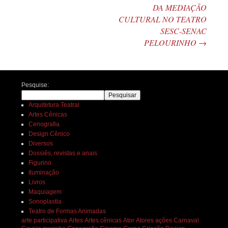
DA MEDIAÇÃO
CULTURAL NO TEATRO
SESC-SENAC
PELOURINHO
→
Pesquise:
Pesquisar
Arquitetura Teatral
Artes Cênicas
Cenografia
Design Cênico
Diversos
Dossiês, revistas e anais
Figurino
Iluminação
Livros
Maquiagem
Sonoplastia
Teatro de Formas Animadas
arte participativa
Artes
Artes cênicas
Ator
Atores
ações
Carnaval