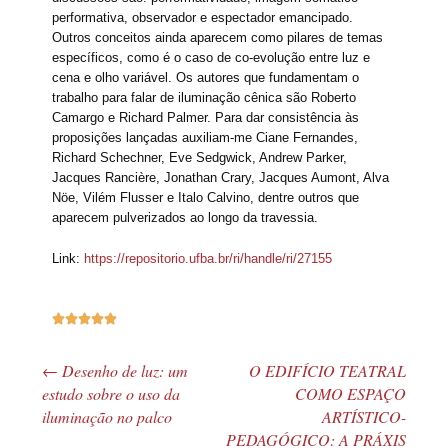
performativa, observador e espectador emancipado.
Outros conceitos ainda aparecem como pilares de temas
específicos, como é o caso de co-evolução entre luz e
cena e olho variável. Os autores que fundamentam o
trabalho para falar de iluminação cênica são Roberto
Camargo e Richard Palmer. Para dar consistência às
proposições lançadas auxiliam-me Ciane Fernandes,
Richard Schechner, Eve Sedgwick, Andrew Parker,
Jacques Rancière, Jonathan Crary, Jacques Aumont, Alva
Nöe, Vilém Flusser e Italo Calvino, dentre outros que
aparecem pulverizados ao longo da travessia.
Link:
https://repositorio.ufba.br/ri/handle/ri/27155





←
Desenho de luz: um
O EDIFÍCIO TEATRAL
Navegação de posts
estudo sobre o uso da
COMO ESPAÇO
iluminação no palco
ARTÍSTICO-
PEDAGÓGICO: A PRÁXIS