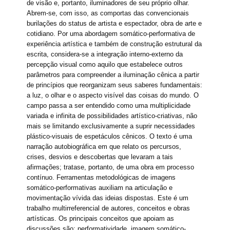
de visão e, portanto, iluminadores de seu próprio olhar.
Abrem-se, com isso, as comportas das convencionais
burilações do status de artista e espectador, obra de arte e
cotidiano. Por uma abordagem somático-performativa de
experiência artística e também de construção estrutural da
escrita, considera-se a integração interno-externo da
percepção visual como aquilo que estabelece outros
parâmetros para compreender a iluminação cênica a partir
de princípios que reorganizam seus saberes fundamentais:
a luz, o olhar e o aspecto visível das coisas do mundo. O
campo passa a ser entendido como uma multiplicidade
variada e infinita de possibilidades artístico-criativas, não
mais se limitando exclusivamente a suprir necessidades
plástico-visuais de espetáculos cênicos. O texto é uma
narração autobiográfica em que relato os percursos,
crises, desvios e descobertas que levaram a tais
afirmações; tratase, portanto, de uma obra em processo
contínuo. Ferramentas metodológicas de imagens
somático-performativas auxiliam na articulação e
movimentação vívida das ideias dispostas. Este é um
trabalho multirreferencial de autores, conceitos e obras
artísticas. Os principais conceitos que apoiam as
discussões são: performatividade, imagem somático-