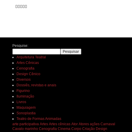





Navegação de posts
Pesquise:
Pesquisar
Arquitetura Teatral
Artes Cênicas
Cenografia
Design Cênico
Diversos
Dossiês, revistas e anais
Figurino
Iluminação
Livros
Maquiagem
Sonoplastia
Teatro de Formas Animadas
arte participativa
Artes
Artes cênicas
Ator
Atores
ações
Carnaval
Cavalo marinho
Cenografia
Cinema
Corpo
Criação
Design