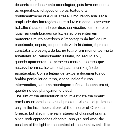
descarta o ordenamento cronológico, pois leva em conta
as específicas relações entre os textos e a
problematização que guia a tese. Procurando analisar a
amplitude das interações entre a luz e a cena, o presente
trabalho é sustentado por duas convicções: em primeiro
lugar, as contribuições da luz estão presentes em
momentos muito anteriores à “montagem da luz” de um
espetáculo; depois, do ponto de vista histórico, é preciso
constatar a presença da luz no teatro, em momentos muito
anteriores ao Renascimento italiano, no século XVI,
quando apareceram os primeiros teatros cobertos que
necessitavam da luz artificial para a realização de
espetáculos. Com a leitura de textos e documentos do
âmbito particular do tema, a tese indica futuras
intervenções, tanto na abordagem teórica da cena em si,
quanto no seu planejamento visual.
The aim of the dissertation is to investigate the scenic
praxis as an aesthetic-visual problem, whose origin lies not
only in the first theorizations of the theater of Classical
Greece, but also in the early stages of classical drama,
since both approaches observe, analyze and work the
position of the light in the context of theatrical event. This