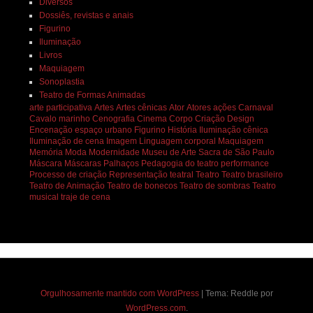
Diversos
Dossiês, revistas e anais
Figurino
Iluminação
Livros
Maquiagem
Sonoplastia
Teatro de Formas Animadas
arte participativa
Artes
Artes cênicas
Ator
Atores
ações
Carnaval
Cavalo marinho
Cenografia
Cinema
Corpo
Criação
Design
Encenação
espaço urbano
Figurino
História
Iluminação cênica
Iluminação de cena
Imagem
Linguagem corporal
Maquiagem
Memória
Moda
Modernidade
Museu de Arte Sacra de São Paulo
Máscara
Máscaras
Palhaços
Pedagogia do teatro
performance
Processo de criação
Representação teatral
Teatro
Teatro brasileiro
Teatro de Animação
Teatro de bonecos
Teatro de sombras
Teatro
musical
traje de cena
Orgulhosamente mantido com WordPress
|
Tema: Reddle por
WordPress.com
.