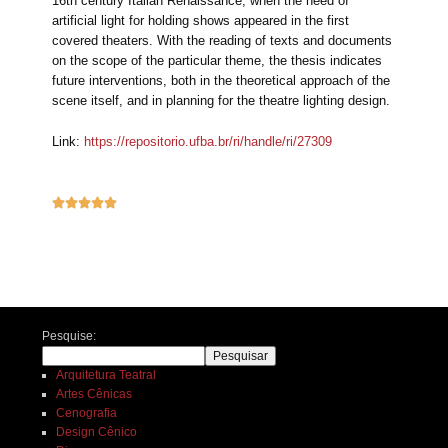
16th century Italian Renaissance, when the need of
artificial light for holding shows appeared in the first
covered theaters. With the reading of texts and documents
on the scope of the particular theme, the thesis indicates
future interventions, both in the theoretical approach of the
scene itself, and in planning for the theatre lighting design.
Link:
https://repositorio.ufba.br/ri/handle/ri/27309





Navegação de posts
Pesquise:
Pesquisar
Arquitetura Teatral
Artes Cênicas
Cenografia
Design Cênico