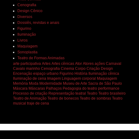
Cenografia
Design Cênico
Diversos
Dossiês, revistas e anais
Figurino
Iluminação
Livros
Maquiagem
Sonoplastia
Teatro de Formas Animadas
arte participativa
Artes
Artes cênicas
Ator
Atores
ações
Carnaval
Cavalo marinho
Cenografia
Cinema
Corpo
Criação
Design
Encenação
espaço urbano
Figurino
História
Iluminação cênica
Iluminação de cena
Imagem
Linguagem corporal
Maquiagem
Memória
Moda
Modernidade
Museu de Arte Sacra de São Paulo
Máscara
Máscaras
Palhaços
Pedagogia do teatro
performance
Processo de criação
Representação teatral
Teatro
Teatro brasileiro
Teatro de Animação
Teatro de bonecos
Teatro de sombras
Teatro
musical
traje de cena