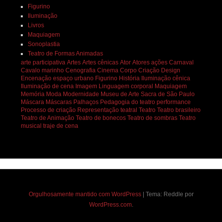
Figurino
Iluminação
Livros
Maquiagem
Sonoplastia
Teatro de Formas Animadas
arte participativa
Artes
Artes cênicas
Ator
Atores
ações
Carnaval
Cavalo marinho
Cenografia
Cinema
Corpo
Criação
Design
Encenação
espaço urbano
Figurino
História
Iluminação cênica
Iluminação de cena
Imagem
Linguagem corporal
Maquiagem
Memória
Moda
Modernidade
Museu de Arte Sacra de São Paulo
Máscara
Máscaras
Palhaços
Pedagogia do teatro
performance
Processo de criação
Representação teatral
Teatro
Teatro brasileiro
Teatro de Animação
Teatro de bonecos
Teatro de sombras
Teatro
musical
traje de cena
Orgulhosamente mantido com WordPress
|
Tema: Reddle por
WordPress.com
.