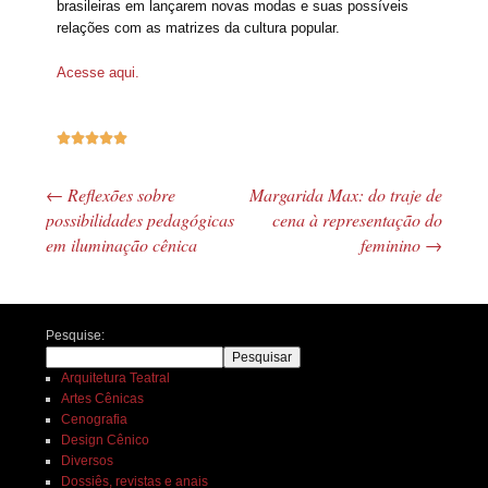
brasileiras em lançarem novas modas e suas possíveis
relações com as matrizes da cultura popular.
Acesse aqui.





←
Reflexões sobre
Margarida Max: do traje de
Navegação de posts
possibilidades pedagógicas
cena à representação do
em iluminação cênica
feminino
→
Pesquise:
Pesquisar
Arquitetura Teatral
Artes Cênicas
Cenografia
Design Cênico
Diversos
Dossiês, revistas e anais