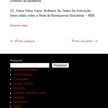
contexto da pandemia.
10. Joana Vieira Viana. Mulheres No Teatro De Animação:
breve relato sobre a Rede de Bonequeiras Brasileiras – RBB.
Acesse aqui.
←
Posts antigos
Posts recentes
→
Navegação de posts
Pesquise:
Pesquisar
Arquitetura Teatral
Artes Cênicas
Cenografia
Design Cênico
Diversos
Dossiês, revistas e anais
Figurino
Iluminação
Livros