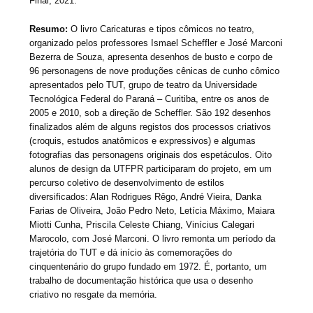
Final, 2021.
Resumo:
O livro Caricaturas e tipos cômicos no teatro,
organizado pelos professores Ismael Scheffler e José Marconi
Bezerra de Souza, apresenta desenhos de busto e corpo de
96 personagens de nove produções cênicas de cunho cômico
apresentados pelo TUT, grupo de teatro da Universidade
Tecnológica Federal do Paraná – Curitiba, entre os anos de
2005 e 2010, sob a direção de Scheffler. São 192 desenhos
finalizados além de alguns registos dos processos criativos
(croquis, estudos anatômicos e expressivos) e algumas
fotografias das personagens originais dos espetáculos. Oito
alunos de design da UTFPR participaram do projeto, em um
percurso coletivo de desenvolvimento de estilos
diversificados: Alan Rodrigues Rêgo, André Vieira, Danka
Farias de Oliveira, João Pedro Neto, Letícia Máximo, Maiara
Miotti Cunha, Priscila Celeste Chiang, Vinícius Calegari
Marocolo, com José Marconi. O livro remonta um período da
trajetória do TUT e dá início às comemorações do
cinquentenário do grupo fundado em 1972. É, portanto, um
trabalho de documentação histórica que usa o desenho
criativo no resgate da memória.