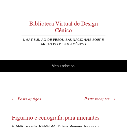
Biblioteca Virtual de Design
Cênico
UMA REUNIÃO DE PESQUISAS NACIONAIS SOBRE
ÁREAS DO DESIGN CÊNICO
Pular para o conteúdo
Menu principal
←
Posts antigos
Posts recentes
→
Navegação de posts
Figurino e cenografia para iniciantes
VIANA, Fausto; PEREIRA, Dalmir Rogério. Figurino e