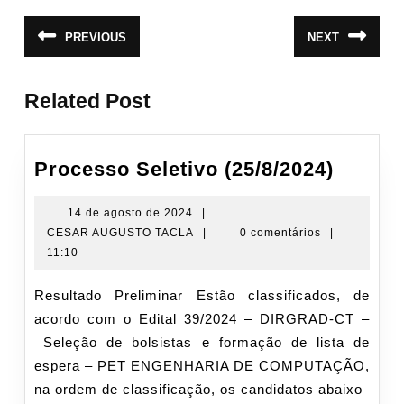
Navegação
PREVIOUS
NEXT
Post
Próximo
de
anterior:
post:
Post
Related Post
Proce
Processo Seletivo (25/8/2024)
Seleti
(25/8/2
14
14 de agosto de 2024
|
de
CESAR
CESAR AUGUSTO TACLA
|
0 comentários
|
agosto
AUGUSTO
11:10
de
TACLA
2024
Resultado Preliminar Estão classificados, de
acordo com o Edital 39/2024 – DIRGRAD-CT –
Seleção de bolsistas e formação de lista de
espera – PET ENGENHARIA DE COMPUTAÇÃO,
na ordem de classificação, os candidatos abaixo