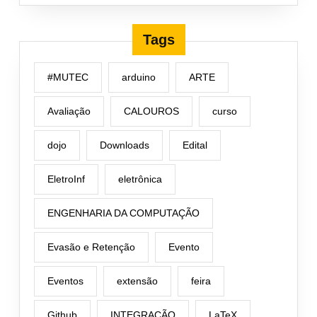
Tags
#MUTEC
arduino
ARTE
Avaliação
CALOUROS
curso
dojo
Downloads
Edital
EletroInf
eletrônica
ENGENHARIA DA COMPUTAÇÃO
Evasão e Retenção
Evento
Eventos
extensão
feira
Github
INTEGRAÇÃO
LaTeX