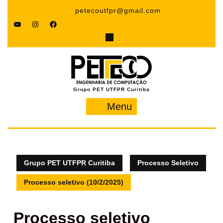
Pular
petecoutfpr@gmail.com
para
YouTube
Instagram
Facebook
o
conteúdo
Grupo PET UTFPR Curitiba
Menu
Menu
Grupo PET UTFPR Curitiba
Processo Seletivo
Processo seletivo (10/2/2025)
Processo seletivo