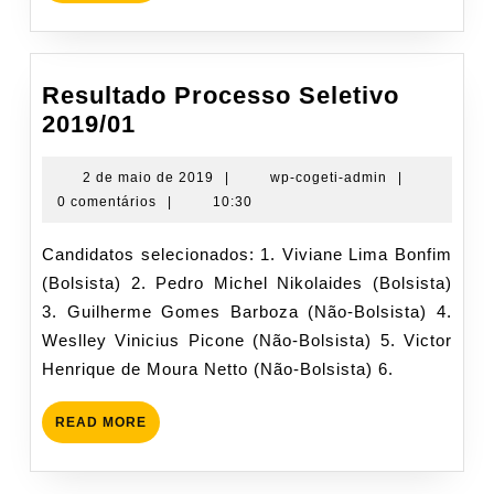
MORE
Resultado Processo Seletivo
Resultado
2019/01
Processo
Seletivo
2
wp-
2 de maio de 2019
|
wp-cogeti-admin
|
de
cogeti-
0 comentários
|
10:30
2019/01
maio
admin
de
Candidatos selecionados: 1. Viviane Lima Bonfim
2019
(Bolsista) 2. Pedro Michel Nikolaides (Bolsista)
3. Guilherme Gomes Barboza (Não-Bolsista) 4.
Weslley Vinicius Picone (Não-Bolsista) 5. Victor
Henrique de Moura Netto (Não-Bolsista) 6.
READ
READ MORE
MORE