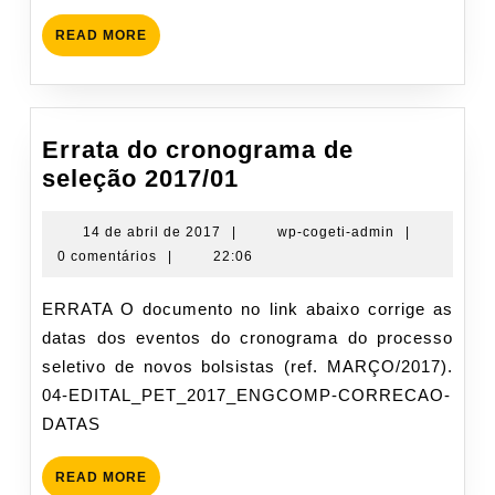
READ
READ MORE
MORE
Errata do cronograma de
Errata
seleção 2017/01
do
cronograma
14
wp-
14 de abril de 2017
|
wp-cogeti-admin
|
de
cogeti-
0 comentários
|
22:06
de
abril
admin
seleção
de
ERRATA O documento no link abaixo corrige as
2017/01
2017
datas dos eventos do cronograma do processo
seletivo de novos bolsistas (ref. MARÇO/2017).
04-EDITAL_PET_2017_ENGCOMP-CORRECAO-
DATAS
READ
READ MORE