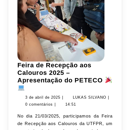
Feira de Recepção aos
Calouros 2025 –
Apresentação do PETECO
Feira
de
3
LUKAS
3 de abril de 2025
|
LUKAS SILVANO
|
Recepção
de
SILVANO
0 comentários
|
14:51
aos
abril
No dia 21/03/2025, participamos da Feira
Calouros
de
de Recepção aos Calouros da UTFPR, um
2025
2025