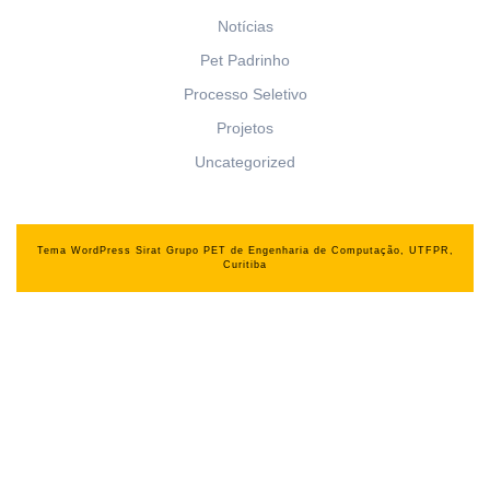
Notícias
Pet Padrinho
Processo Seletivo
Projetos
Uncategorized
Tema WordPress Sirat
Grupo PET de Engenharia de Computação, UTFPR,
Curitiba