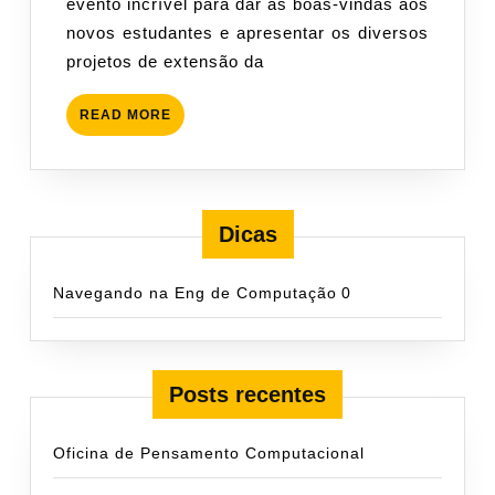
evento incrível para dar as boas-vindas aos
–
novos estudantes e apresentar os diversos
Apresentação
projetos de extensão da
do
PETECO
READ
READ MORE
MORE
Dicas
Navegando na Eng de Computação
0
Posts recentes
Oficina de Pensamento Computacional