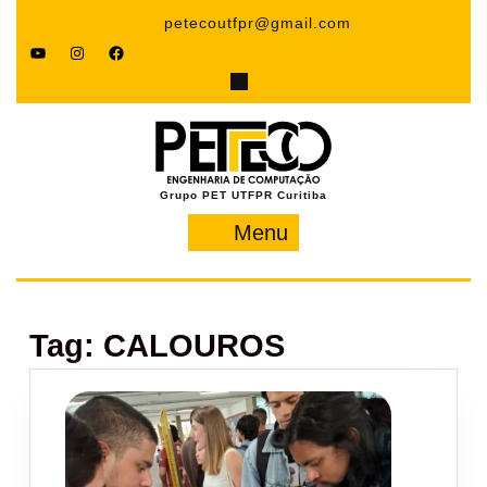
Pular
petecoutfpr@gmail.com
para
YouTube
Instagram
Facebook
o
conteúdo
Grupo PET UTFPR Curitiba
Menu
Menu
Tag:
CALOUROS