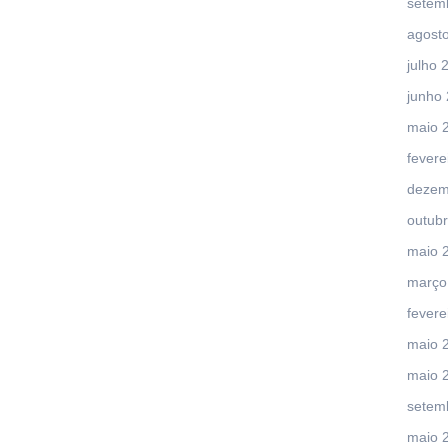
setem
agost
julho 
junho
maio 
fevere
dezem
outub
maio 
março
fevere
maio 
maio 
setem
maio 