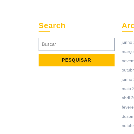
Search
Ar
Search
junho
for:
março
novem
outub
junho
maio 
abril 
fevere
dezem
outub