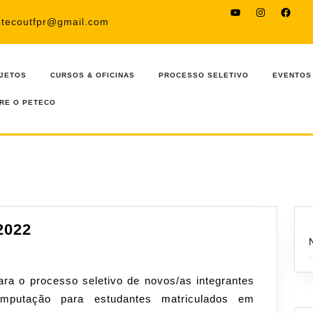
YouTube
Instagram
Faceb
etecoutfpr@gmail.com
JETOS
CURSOS & OFICINAS
PROCESSO SELETIVO
EVENTOS
RE O PETECO
Processo
2022
Seletivo
MAIO
2022
putação para estudantes matriculados em