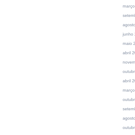
março
setem
agost
junho
maio 
abril 
novem
outub
abril 
março
outub
setem
agost
outub