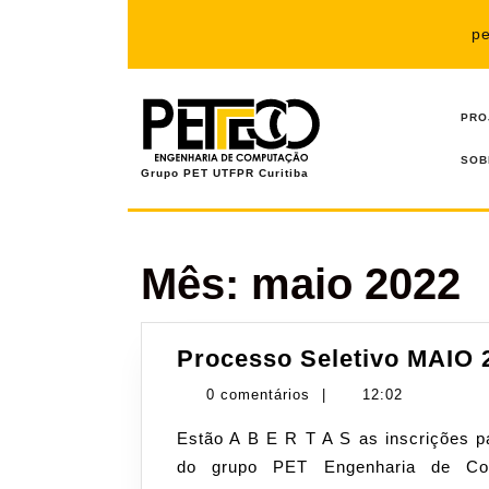
Pular
para
p
o
conteúdo
PRO
SOB
Grupo PET UTFPR Curitiba
Mês:
maio 2022
Processo Seletivo MAIO 
0 comentários
|
12:02
Estão A B E R T A S as inscrições para o processo seletivo de novos/as integrantes
do grupo PET Engenharia de Com