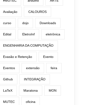
#MUTEC
arduino
ARTE
Avaliação
CALOUROS
curso
dojo
Downloads
Edital
EletroInf
eletrônica
ENGENHARIA DA COMPUTAÇÃO
Evasão e Retenção
Evento
Eventos
extensão
feira
Github
INTEGRAÇÃO
LaTeX
Maratona
MON
MUTEC
oficina