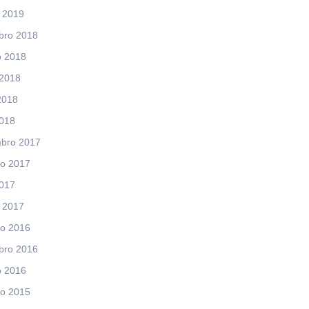
 2019
bro 2018
o 2018
 2018
2018
2018
bro 2017
ro 2017
2017
 2017
ro 2016
bro 2016
o 2016
ro 2015