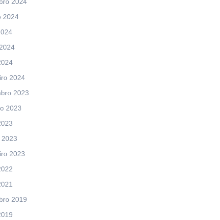
bro 2024
o 2024
2024
 2024
2024
iro 2024
bro 2023
ro 2023
2023
 2023
iro 2023
2022
2021
bro 2019
2019