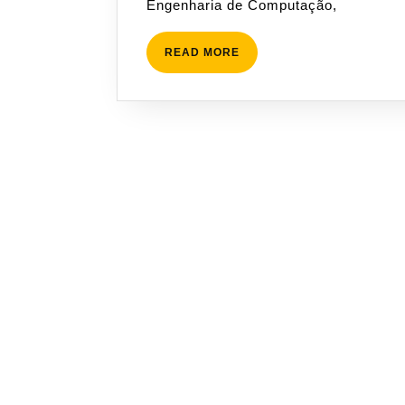
Engenharia de Computação,
READ
READ MORE
MORE