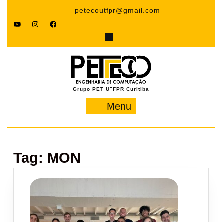
Pular
petecoutfpr@gmail.com
para
YouTube
Instagram
Facebook
o
conteúdo
Grupo PET UTFPR Curitiba
Menu
Menu
Tag:
MON