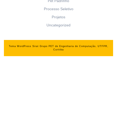
Pet Padrinho
Processo Seletivo
Projetos
Uncategorized
Tema WordPress Sirat
Grupo PET de Engenharia de Computação, UTFPR,
Curitiba