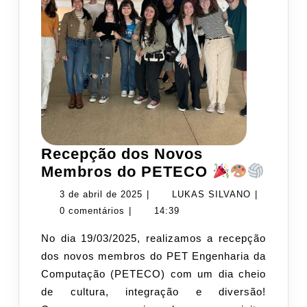
Recepção dos Novos
Rece
Membros do PETECO
dos
3
LUKAS
3 de abril de 2025
|
LUKAS SILVANO
|
Novo
de
SILVANO
0 comentários
|
14:39
Memb
abril
No dia 19/03/2025, realizamos a recepção
do
de
dos novos membros do PET Engenharia da
PET
2025
Computação (PETECO) com um dia cheio
de cultura, integração e diversão!