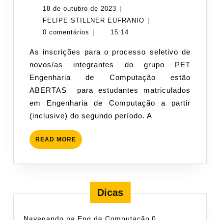
Seletivo
18
18 de outubro de 2023
|
Novembro
de
FELIPE
FELIPE STILLNER EUFRANIO
|
2023
outubro
STILLNER
0 comentários
|
15:14
de
EUFRANIO
As inscrições para o processo seletivo de
2023
novos/as integrantes do grupo PET
Engenharia de Computação estão
ABERTAS para estudantes matriculados
em Engenharia de Computação a partir
(inclusive) do segundo período. A
READ
READ MORE
MORE
Dicas
Navegando na Eng de Computação
0