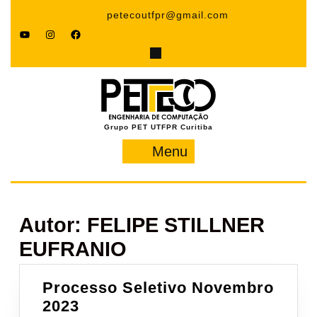
Pular
petecoutfpr@gmail.com
para
YouTube
Instagram
Facebook
o
conteúdo
Grupo PET UTFPR Curitiba
Menu
Menu
Autor:
FELIPE STILLNER
EUFRANIO
Processo Seletivo Novembro
Processo
2023