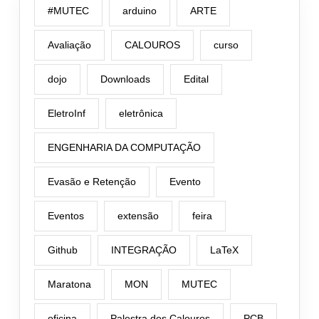
#MUTEC
arduino
ARTE
Avaliação
CALOUROS
curso
dojo
Downloads
Edital
EletroInf
eletrônica
ENGENHARIA DA COMPUTAÇÃO
Evasão e Retenção
Evento
Eventos
extensão
feira
Github
INTEGRAÇÃO
LaTeX
Maratona
MON
MUTEC
oficina
Palestra dos Calouros
PCB