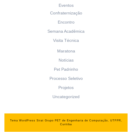
Eventos
Confraternização
Encontro
Semana Acadêmica
Visita Técnica
Maratona
Notícias
Pet Padrinho
Processo Seletivo
Projetos
Uncategorized
Tema WordPress Sirat
Grupo PET de Engenharia de Computação, UTFPR,
Curitiba