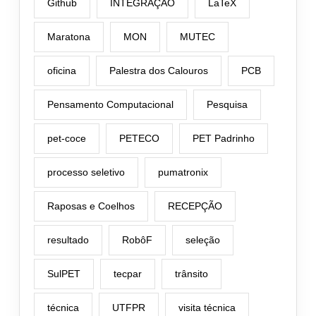
Github
INTEGRAÇÃO
LaTeX
Maratona
MON
MUTEC
oficina
Palestra dos Calouros
PCB
Pensamento Computacional
Pesquisa
pet-coce
PETECO
PET Padrinho
processo seletivo
pumatronix
Raposas e Coelhos
RECEPÇÃO
resultado
RobôF
seleção
SulPET
tecpar
trânsito
técnica
UTFPR
visita técnica