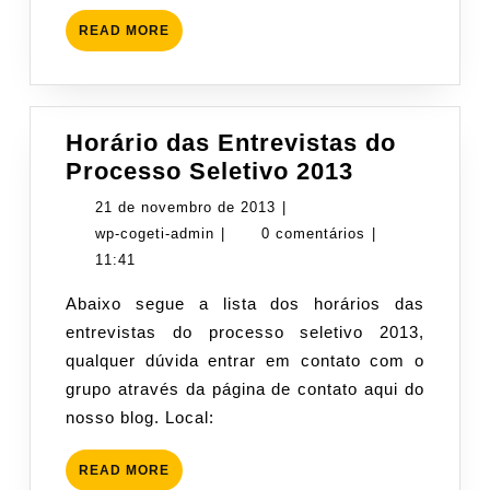
READ
READ MORE
MORE
Horário das Entrevistas do
Horário
Processo Seletivo 2013
das
21
21 de novembro de 2013
|
Entrevista
wp-
de
wp-cogeti-admin
|
0 comentários
|
do
cogeti-
novembro
11:41
Processo
admin
de
Abaixo segue a lista dos horários das
Seletivo
2013
entrevistas do processo seletivo 2013,
2013
qualquer dúvida entrar em contato com o
grupo através da página de contato aqui do
nosso blog. Local:
READ
READ MORE
MORE