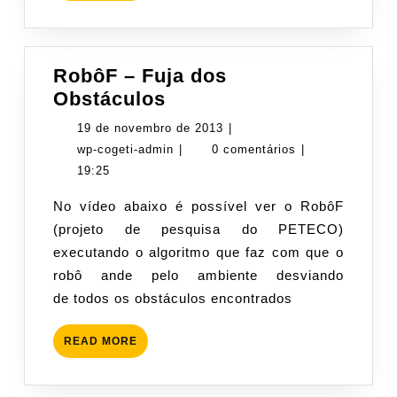
RobôF – Fuja dos
RobôF
Obstáculos
–
19
19 de novembro de 2013
|
Fuja
wp-
de
wp-cogeti-admin
|
0 comentários
|
dos
cogeti-
novembro
19:25
Obstáculos
admin
de
No vídeo abaixo é possível ver o RobôF
2013
(projeto de pesquisa do PETECO)
executando o algoritmo que faz com que o
robô ande pelo ambiente desviando
de todos os obstáculos encontrados
READ
READ MORE
MORE