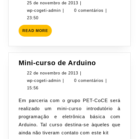
de
25
25 de novembro de 2013
|
avaliação
wp-
de
wp-cogeti-admin
|
0 comentários
|
da
cogeti-
novembro
23:50
Palestra
admin
de
READ
READ MORE
dos
2013
MORE
Calouros
2013.2
Mini-
Mini-curso de Arduino
curso
22
22 de novembro de 2013
|
de
wp-
de
wp-cogeti-admin
|
0 comentários
|
Arduino
cogeti-
novembro
15:56
admin
de
Em parceria com o grupo PET-CoCE será
2013
realizado um mini-curso introdutório à
programação e eletrônica básica com
Arduino. Tal curso destina-se àqueles que
ainda não tiveram contato com este kit