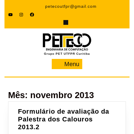
Pular
petecoutfpr@gmail.com
para
YouTube
Instagram
Facebook
o
conteúdo
Grupo PET UTFPR Curitiba
Menu
Menu
Mês:
novembro 2013
Formulário de avaliação da
Palestra dos Calouros
Formulário
2013.2