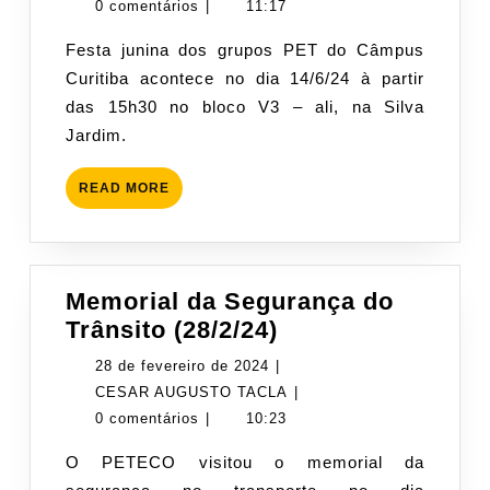
14/6/24
junho
AUGUSTO
0 comentários
|
11:17
de
TACLA
Festa junina dos grupos PET do Câmpus
2024
Curitiba acontece no dia 14/6/24 à partir
das 15h30 no bloco V3 – ali, na Silva
Jardim.
READ
READ MORE
MORE
Memorial da Segurança do
Memorial
Trânsito (28/2/24)
da
28
28 de fevereiro de 2024
|
Segurança
de
CESAR
CESAR AUGUSTO TACLA
|
do
fevereiro
AUGUSTO
0 comentários
|
10:23
Trânsito
de
TACLA
O PETECO visitou o memorial da
(28/2/24)
2024