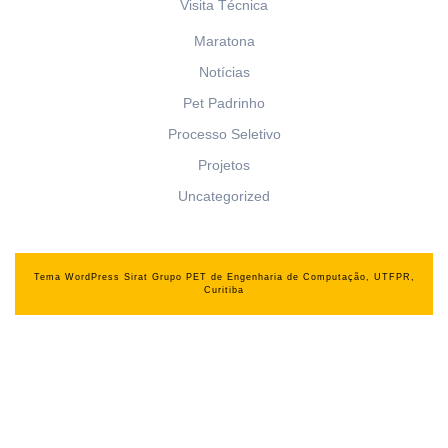
Visita Técnica
Maratona
Notícias
Pet Padrinho
Processo Seletivo
Projetos
Uncategorized
Tema WordPress Sirat
Grupo PET de Engenharia de Computação, UTFPR,
Curitiba