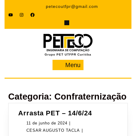
Pular
petecoutfpr@gmail.com
para
YouTube
Instagram
Facebook
o
conteúdo
Grupo PET UTFPR Curitiba
Menu
Menu
Categoria:
Confraternização
Arrasta
Arrasta PET – 14/6/24
PET
11
11 de junho de 2024
|
–
de
CESAR
CESAR AUGUSTO TACLA
|