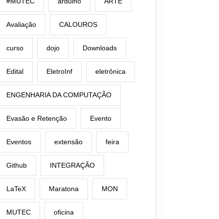
#MUTEC
arduino
ARTE
Avaliação
CALOUROS
curso
dojo
Downloads
Edital
EletroInf
eletrônica
ENGENHARIA DA COMPUTAÇÃO
Evasão e Retenção
Evento
Eventos
extensão
feira
Github
INTEGRAÇÃO
LaTeX
Maratona
MON
MUTEC
oficina