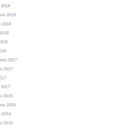
 2019
bro 2018
o 2018
 2018
2018
2018
bro 2017
ro 2017
2017
 2017
ro 2016
bro 2016
o 2016
ro 2015