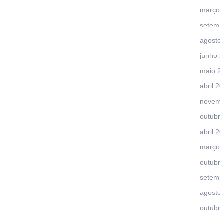
março
setem
agost
junho
maio 
abril 
novem
outub
abril 
março
outub
setem
agost
outub