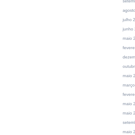
setem
agost
julho 
junho
maio 
fevere
dezem
outub
maio 
março
fevere
maio 
maio 
setem
maio 