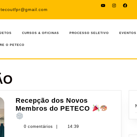
YouTube
Instagram
Faceb
etecoutfpr@gmail.com
JETOS
CURSOS & OFICINAS
PROCESSO SELETIVO
EVENTOS
RE O PETECO
ÃO
Recepção dos Novos
Membros do PETECO
Recepção
dos
0 comentários
|
14:39
Novos