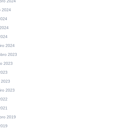
bro 2024
o 2024
2024
 2024
2024
iro 2024
bro 2023
ro 2023
2023
 2023
iro 2023
2022
2021
bro 2019
2019