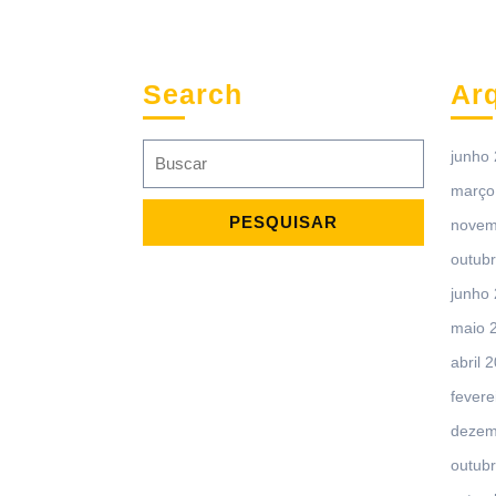
Search
Ar
Search
junho
for:
março
novem
outub
junho
maio 
abril 
fevere
dezem
outub