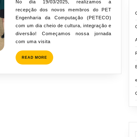
No dia 19/03/2025, realizamos a
Membros
recepção dos novos membros do PET
do
Engenharia da Computação (PETECO)
PETECO
com um dia cheio de cultura, integração e
diversão! Começamos nossa jornada
com uma visita
READ
READ MORE
MORE