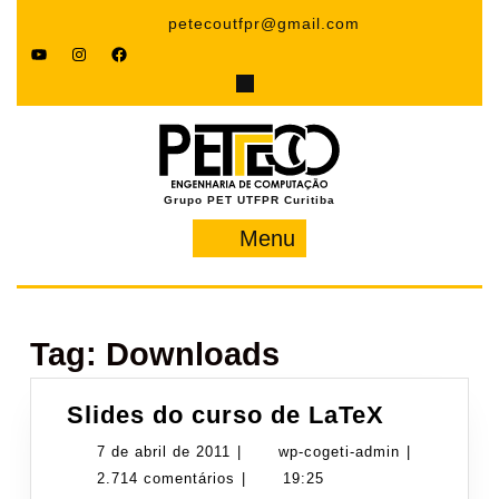
Pular
petecoutfpr@gmail.com
para
YouTube
Instagram
Facebook
o
conteúdo
Grupo PET UTFPR Curitiba
Menu
Menu
Tag:
Downloads
Slides
Slides do curso de LaTeX
do
7
wp-
7 de abril de 2011
|
wp-cogeti-admin
|
curso
de
cogeti-
2.714 comentários
|
19:25