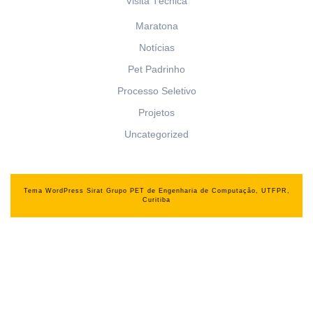
Visita Técnica
Maratona
Notícias
Pet Padrinho
Processo Seletivo
Projetos
Uncategorized
Tema WordPress Sirat
Grupo PET de Engenharia de Computação, UTFPR,
Curitiba