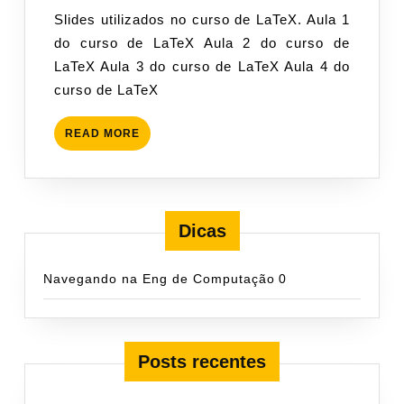
de
abril
admin
Slides utilizados no curso de LaTeX. Aula 1
LaTeX
de
do curso de LaTeX Aula 2 do curso de
2011
LaTeX Aula 3 do curso de LaTeX Aula 4 do
curso de LaTeX
READ
READ MORE
MORE
Dicas
Navegando na Eng de Computação
0
Posts recentes