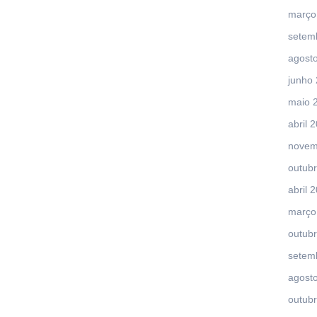
março
setem
agost
junho
maio 
abril 
novem
outub
abril 
março
outub
setem
agost
outub