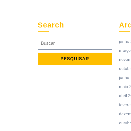
Search
Ar
Search
junho
for:
março
novem
outub
junho
maio 
abril 
fevere
dezem
outub