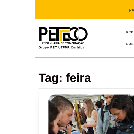
Pular
para
p
o
conteúdo
PRO
SOB
Grupo PET UTFPR Curitiba
Tag:
feira