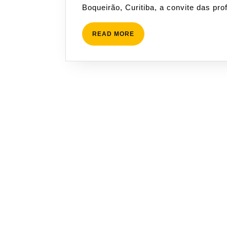
Boqueirão, Curitiba, a convite das pr
READ
READ MORE
MORE