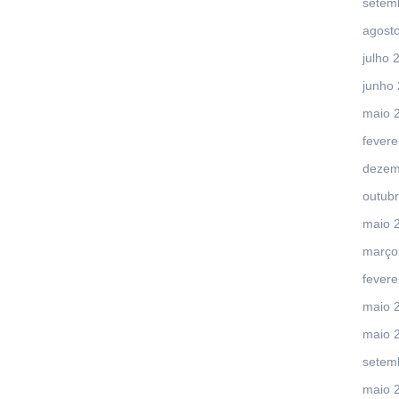
setem
agost
julho 
junho
maio 
fevere
dezem
outub
maio 
março
fevere
maio 
maio 
setem
maio 