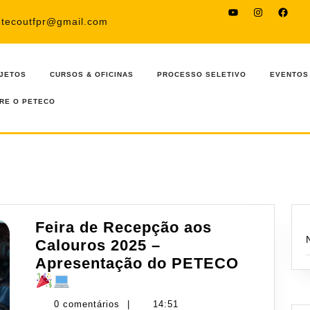
YouTube
Instagram
Faceb
etecoutfpr@gmail.com
JETOS
CURSOS & OFICINAS
PROCESSO SELETIVO
EVENTOS
RE O PETECO
Feira de Recepção aos
Calouros 2025 –
Apresentação do PETECO
Feira
de
0 comentários
|
14:51