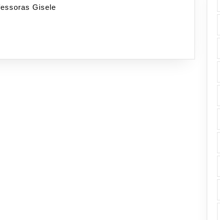
ofessoras Gisele
Polivalente
(24/9/24)