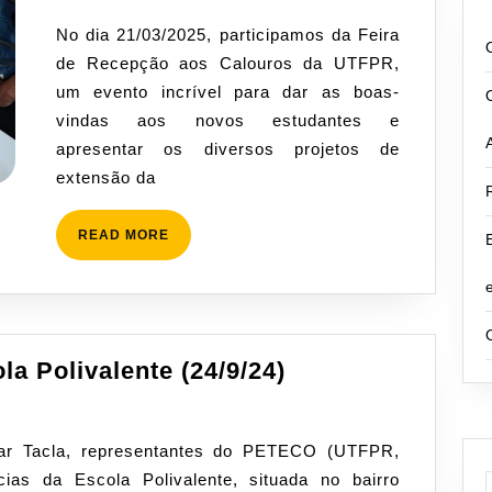
Recepção
No dia 21/03/2025, participamos da Feira
aos
de Recepção aos Calouros da UTFPR,
Calouros
um evento incrível para dar as boas-
2025
vindas aos novos estudantes e
–
apresentar os diversos projetos de
Apresentação
extensão da
do
PETECO
READ
READ MORE
MORE
Feira
la Polivalente (24/9/24)
de
Ciências
na
ncias da Escola Polivalente, situada no bairro
Escola