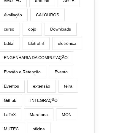
#MUTEC
arduino
ARTE
Avaliação
CALOUROS
curso
dojo
Downloads
Edital
EletroInf
eletrônica
ENGENHARIA DA COMPUTAÇÃO
Evasão e Retenção
Evento
Eventos
extensão
feira
Github
INTEGRAÇÃO
LaTeX
Maratona
MON
MUTEC
oficina