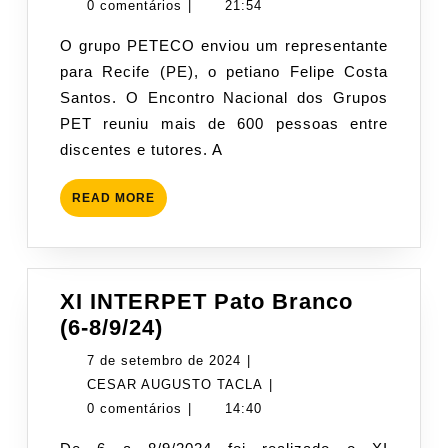
17/11/2
dezembro
AUGUSTO
0 comentários
|
21:54
de
TACLA
O grupo PETECO enviou um representante
2024
para Recife (PE), o petiano Felipe Costa
Santos. O Encontro Nacional dos Grupos
PET reuniu mais de 600 pessoas entre
discentes e tutores. A
READ
READ MORE
MORE
XI INTERPET Pato Branco
XI
(6-8/9/24)
INTERPET
7
7 de setembro de 2024
|
Pato
de
CESAR
CESAR AUGUSTO TACLA
|
Branco
setembro
AUGUSTO
0 comentários
|
14:40
(6-
de
TACLA