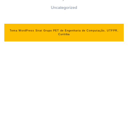
Uncategorized
Tema WordPress Sirat
Grupo PET de Engenharia de Computação, UTFPR,
Curitiba