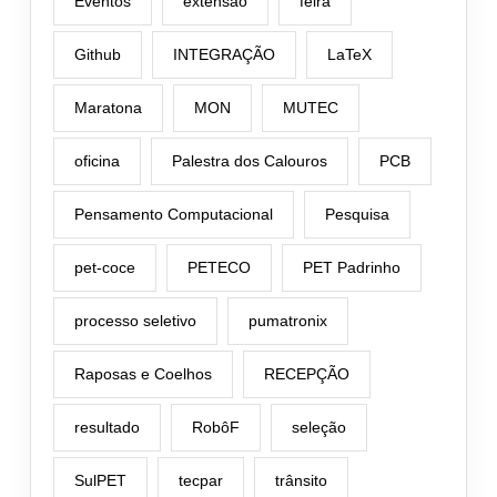
Eventos
extensão
feira
Github
INTEGRAÇÃO
LaTeX
Maratona
MON
MUTEC
oficina
Palestra dos Calouros
PCB
Pensamento Computacional
Pesquisa
pet-coce
PETECO
PET Padrinho
processo seletivo
pumatronix
Raposas e Coelhos
RECEPÇÃO
resultado
RobôF
seleção
SulPET
tecpar
trânsito