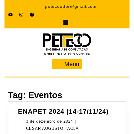
Pular
petecoutfpr@gmail.com
para
YouTube
Instagram
Facebook
o
conteúdo
Grupo PET UTFPR Curitiba
Menu
Menu
Tag:
Eventos
ENAPE
ENAPET 2024 (14-17/11/24)
2024
3
3 de dezembro de 2024
|
(14-
de
CESAR
CESAR AUGUSTO TACLA
|