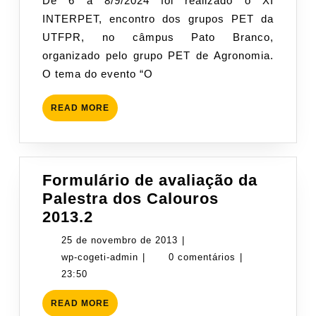
De 6 a 8/9/2024 foi realizado o XI
8/9/24)
2024
INTERPET, encontro dos grupos PET da
UTFPR, no câmpus Pato Branco,
organizado pelo grupo PET de Agronomia.
O tema do evento “O
READ
READ MORE
MORE
Formulário de avaliação da
Palestra dos Calouros
Formulário
2013.2
de
25
25 de novembro de 2013
|
avaliação
wp-
de
wp-cogeti-admin
|
0 comentários
|
da
cogeti-
novembro
23:50
Palestra
admin
de
READ
READ MORE
dos
2013
MORE