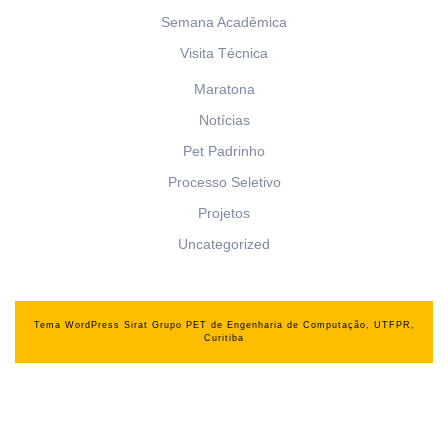
Semana Acadêmica
Visita Técnica
Maratona
Notícias
Pet Padrinho
Processo Seletivo
Projetos
Uncategorized
Tema WordPress Sirat
Grupo PET de Engenharia de Computação, UTFPR,
Curitiba