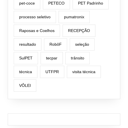
pet-coce
PETECO
PET Padrinho
processo seletivo
pumatronix
Raposas e Coelhos
RECEPÇÃO
resultado
RobôF
seleção
SulPET
tecpar
trânsito
técnica
UTFPR
visita técnica
VÔLEI