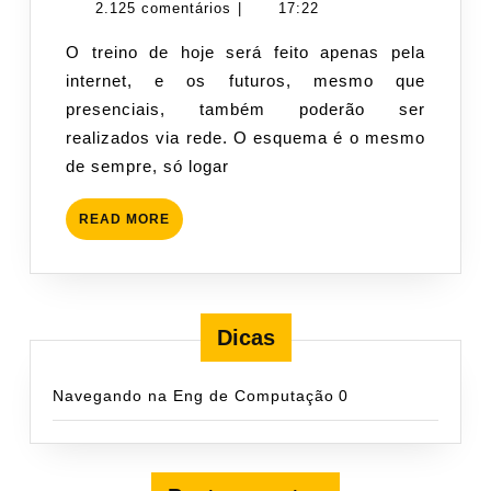
Maratona
de
cogeti-
2.125 comentários
|
17:22
de
junho
admin
O treino de hoje será feito apenas pela
Programação
de
internet, e os futuros, mesmo que
2011
presenciais, também poderão ser
realizados via rede. O esquema é o mesmo
de sempre, só logar
READ
READ MORE
MORE
Dicas
Navegando na Eng de Computação
0