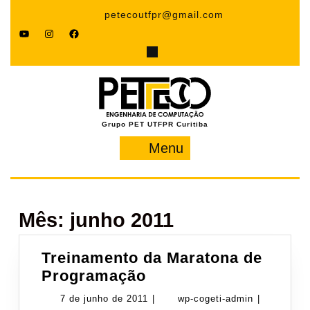
Pular
petecoutfpr@gmail.com
para
YouTube
Instagram
Facebook
o
conteúdo
Grupo PET UTFPR Curitiba
Menu
Menu
Mês:
junho 2011
Treinamento da Maratona de
Treinamento
Programação
da
7
wp-
7 de junho de 2011
|
wp-cogeti-admin
|