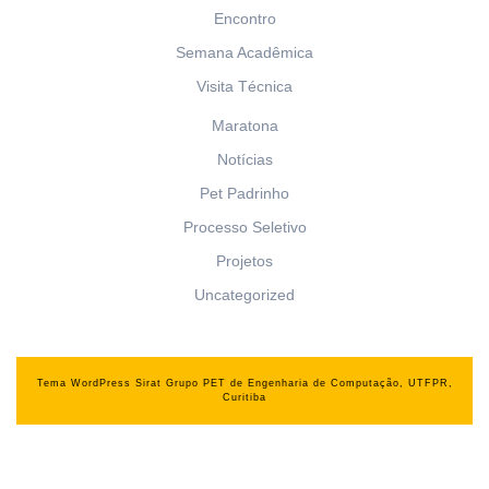
Encontro
Semana Acadêmica
Visita Técnica
Maratona
Notícias
Pet Padrinho
Processo Seletivo
Projetos
Uncategorized
Tema WordPress Sirat
Grupo PET de Engenharia de Computação, UTFPR,
Curitiba