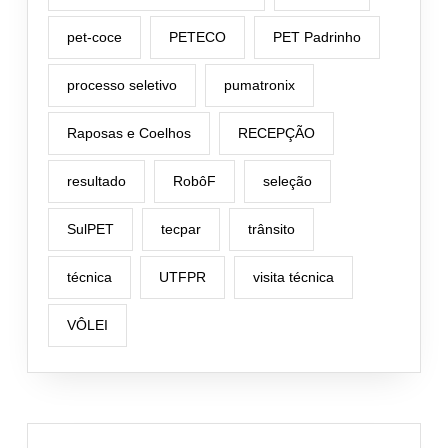
pet-coce
PETECO
PET Padrinho
processo seletivo
pumatronix
Raposas e Coelhos
RECEPÇÃO
resultado
RobôF
seleção
SulPET
tecpar
trânsito
técnica
UTFPR
visita técnica
VÔLEI