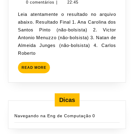
SELETIVO
de
cogeti-
0 comentários
|
22:45
2018/01
junho
admin
Leia atentamente o resultado no arquivo
de
abaixo. Resultado Final 1. Ana Carolina dos
2018
Santos Pinto (não-bolsista) 2. Victor
Antonio Menuzzo (não-bolsista) 3. Natan de
Almeida Junges (não-bolsista) 4. Carlos
Roberto
READ
READ MORE
MORE
Dicas
Navegando na Eng de Computação
0