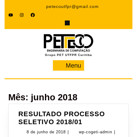
Pular
petecoutfpr@gmail.com
para
YouTube
Instagram
Facebook
o
conteúdo
Grupo PET UTFPR Curitiba
Menu
Menu
Mês:
junho 2018
RESULTADO PROCESSO
RESULTADO
SELETIVO 2018/01
PROCESSO
8
wp-
8 de junho de 2018
|
wp-cogeti-admin
|