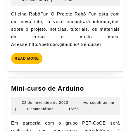
outubro
admin
de
Oficina RobôFun O Projeto Robô Fun está com
2015
um novo site, lá você encontrará informações
sobre o projeto, noticias, tutoriais, os materiais
do curso e muito mais!
Acesse http://petrobo.github.io/ Se quiser
READ
READ MORE
MORE
Mini-
Mini-curso de Arduino
curso
de
22
wp-
22 de novembro de 2013
|
wp-cogeti-admin
de
cogeti-
|
0 comentários
|
15:56
Arduino
novembro
admin
de
Em parceria com o grupo PET-CoCE será
2013
realizado um mini-curso introdutório à