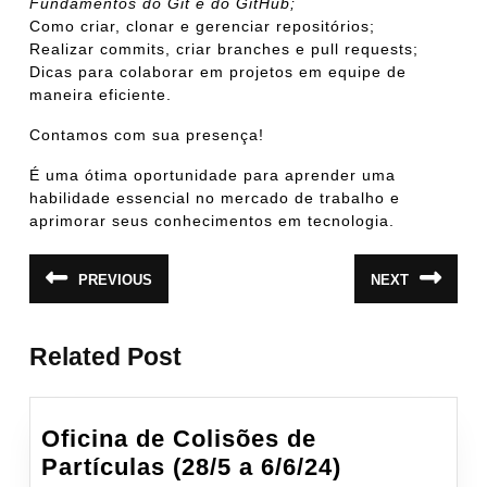
Fundamentos do Git e do GitHub;
Como criar, clonar e gerenciar repositórios;
Realizar commits, criar branches e pull requests;
Dicas para colaborar em projetos em equipe de
maneira eficiente.
Contamos com sua presença!
É uma ótima oportunidade para aprender uma
habilidade essencial no mercado de trabalho e
aprimorar seus conhecimentos em tecnologia.
Navegação
PREVIOUS
NEXT
Post
Próximo
de
anterior:
post:
Post
Related Post
Oficina de Colisões de
Oficina
Partículas (28/5 a 6/6/24)