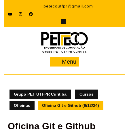
Pular
petecoutfpr@gmail.com
para
YouTube
Instagram
Facebook
o
conteúdo
Grupo PET UTFPR Curitiba
Menu
Menu
Grupo PET UTFPR Curitiba
Cursos
,
Oficinas
Oficina Git e Github (6/12/24)
Oficina Git e Github