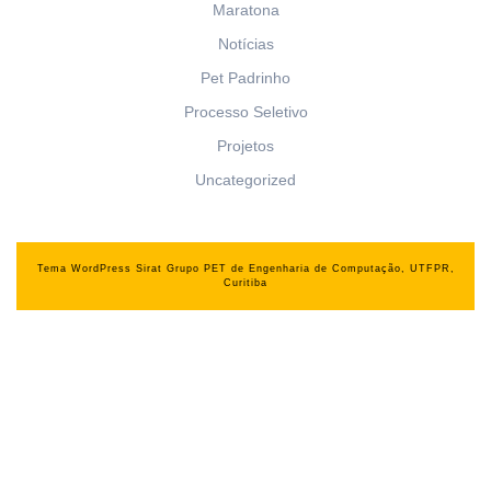
Maratona
Notícias
Pet Padrinho
Processo Seletivo
Projetos
Uncategorized
Tema WordPress Sirat
Grupo PET de Engenharia de Computação, UTFPR,
Curitiba