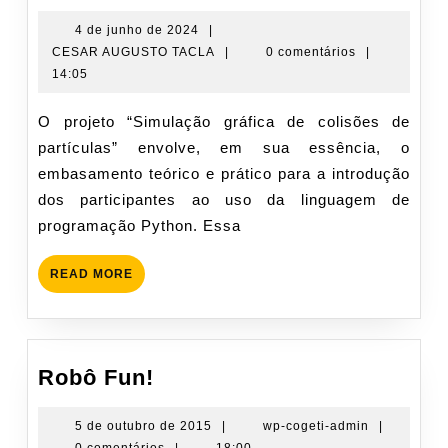
de
Colisões
4
4 de junho de 2024
|
de
CESAR
CESAR AUGUSTO TACLA
|
0 comentários
|
de
junho
AUGUSTO
14:05
Partículas
de
TACLA
(28/5
2024
O projeto “Simulação gráfica de colisões de
a
partículas” envolve, em sua essência, o
6/6/24)
embasamento teórico e prático para a introdução
dos participantes ao uso da linguagem de
programação Python. Essa
READ
READ MORE
MORE
Robô
Robô Fun!
Fun!
5
wp-
5 de outubro de 2015
|
wp-cogeti-admin
|
de
cogeti-
0 comentários
|
18:00