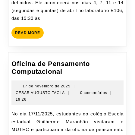
definidos. Ele acontecerá nos dias 4, 7, 11 e 14
(segundas e quintas) de abril no laboratório B106,
das 19:30 às
READ
READ MORE
MORE
Oficina de Pensamento
Oficina
Computacional
de
Pensamento
17
17 de novembro de 2025
|
CESAR
de
CESAR AUGUSTO TACLA
|
0 comentários
|
Computacional
AUGUSTO
novembro
19:26
TACLA
de
2025
No dia 17/11/2025, estudantes do colégio Escola
estadual Guilherme Maranhão visitaram o
MUTEC e participaram da oficina de pensamento