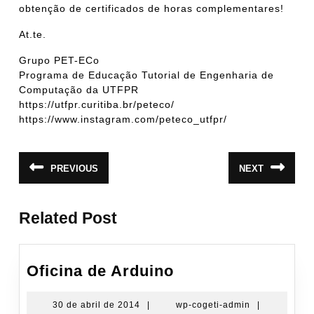
obtenção de certificados de horas complementares!
At.te.
Grupo PET-ECo
Programa de Educação Tutorial de Engenharia de
Computação da UTFPR
https://utfpr.curitiba.br/peteco/
https://www.instagram.com/peteco_utfpr/
Navegação
PREVIOUS
NEXT
Post
Próximo
de
anterior:
post:
Post
Related Post
Oficina
Oficina de Arduino
de
Arduino
30
wp-
30 de abril de 2014
|
wp-cogeti-admin
|