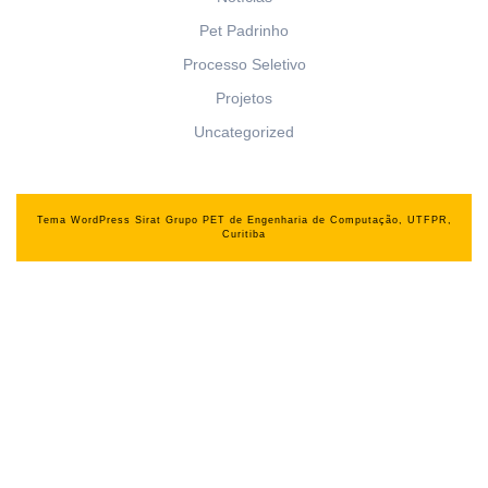
Pet Padrinho
Processo Seletivo
Projetos
Uncategorized
Tema WordPress Sirat
Grupo PET de Engenharia de Computação, UTFPR,
Curitiba