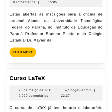
de
cogeti-
0 comentários
|
15:05
abril
admin
de
Estão abertas as inscrições para a oficina de
2014
arduino! Alunos da Universidade Tecnológica
Federal do Paraná, do Instituto de Educação do
Paraná Professor Erasmo Pilotto e do Colégio
Estadual Dr. Xavier da
READ
READ MORE
MORE
Curso
Curso LaTeX
LaTeX
28
wp-
28 de março de 2011
|
wp-cogeti-admin
|
de
cogeti-
2.920 comentários
|
22:37
março
admin
de
O curso de LaTeX já tem horário e laboratório
2011