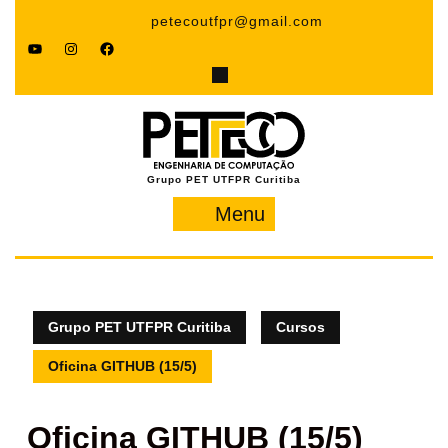
Pular
petecoutfpr@gmail.com
para
YouTube
Instagram
Facebook
o
conteúdo
Grupo PET UTFPR Curitiba
Menu
Menu
Grupo PET UTFPR Curitiba
Cursos
Oficina GITHUB (15/5)
Oficina GITHUB (15/5)