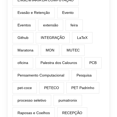
ENGENHARIA DA COMPUTAÇÃO
Evasão e Retenção
Evento
Eventos
extensão
feira
Github
INTEGRAÇÃO
LaTeX
Maratona
MON
MUTEC
oficina
Palestra dos Calouros
PCB
Pensamento Computacional
Pesquisa
pet-coce
PETECO
PET Padrinho
processo seletivo
pumatronix
Raposas e Coelhos
RECEPÇÃO