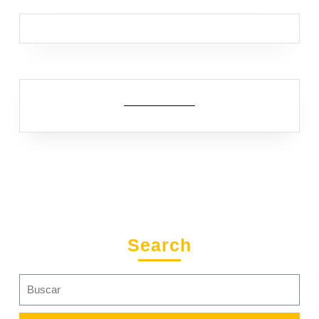
Search
Search
for: