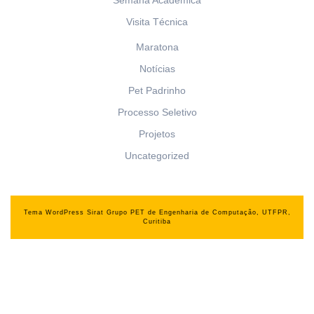
Semana Acadêmica
Visita Técnica
Maratona
Notícias
Pet Padrinho
Processo Seletivo
Projetos
Uncategorized
Tema WordPress Sirat
Grupo PET de Engenharia de Computação, UTFPR,
Curitiba