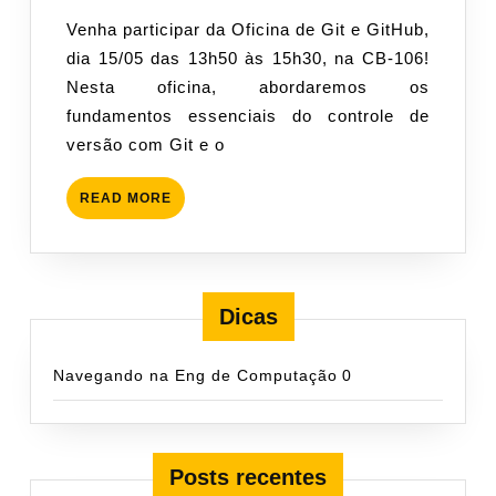
de
TACLA
Venha participar da Oficina de Git e GitHub,
2024
dia 15/05 das 13h50 às 15h30, na CB-106!
Nesta oficina, abordaremos os
fundamentos essenciais do controle de
versão com Git e o
READ
READ MORE
MORE
Dicas
Navegando na Eng de Computação
0
Posts recentes