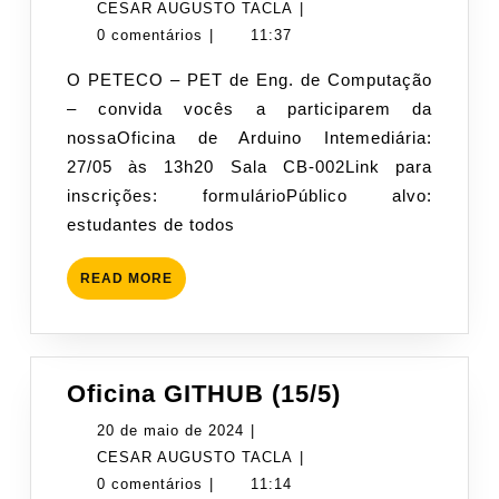
Arduino
de
CESAR
CESAR AUGUSTO TACLA
|
Intermedi
maio
AUGUSTO
0 comentários
|
11:37
(27/5/2024
de
TACLA
O PETECO – PET de Eng. de Computação
2024
– convida vocês a participarem da
nossaOficina de Arduino Intemediária:
27/05 às 13h20 Sala CB-002Link para
inscrições: formulárioPúblico alvo:
estudantes de todos
READ
READ MORE
MORE
Oficina
Oficina GITHUB (15/5)
GITHUB
20
20 de maio de 2024
|
(15/5)
de
CESAR
CESAR AUGUSTO TACLA
|
maio
AUGUSTO
0 comentários
|
11:14