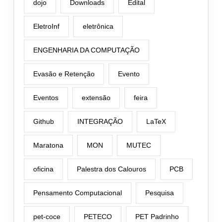
dojo
Downloads
Edital
EletroInf
eletrônica
ENGENHARIA DA COMPUTAÇÃO
Evasão e Retenção
Evento
Eventos
extensão
feira
Github
INTEGRAÇÃO
LaTeX
Maratona
MON
MUTEC
oficina
Palestra dos Calouros
PCB
Pensamento Computacional
Pesquisa
pet-coce
PETECO
PET Padrinho