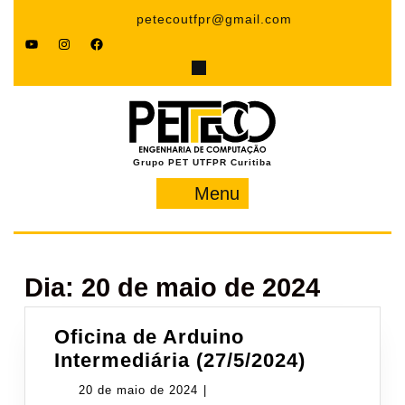
Pular
petecoutfpr@gmail.com
para
YouTube
Instagram
Facebook
o
conteúdo
Grupo PET UTFPR Curitiba
Menu
Menu
Dia:
20 de maio de 2024
Oficina de Arduino
Oficina
Intermediária (27/5/2024)
de
20
20 de maio de 2024
|