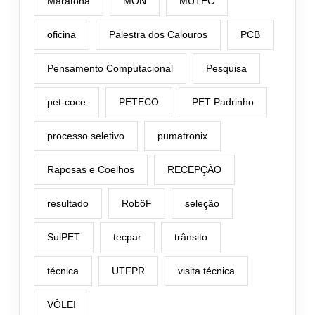
Maratona
MON
MUTEC
oficina
Palestra dos Calouros
PCB
Pensamento Computacional
Pesquisa
pet-coce
PETECO
PET Padrinho
processo seletivo
pumatronix
Raposas e Coelhos
RECEPÇÃO
resultado
RobôF
seleção
SulPET
tecpar
trânsito
técnica
UTFPR
visita técnica
VÔLEI