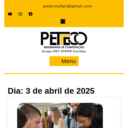
Pular
petecoutfpr@gmail.com
para
YouTube
Instagram
Facebook
o
conteúdo
Grupo PET UTFPR Curitiba
Menu
Menu
Dia:
3 de abril de 2025