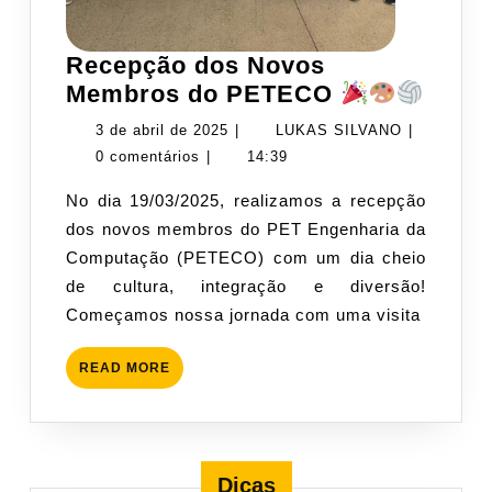
Recepção dos Novos
Rece
Membros do PETECO
dos
3
LUKAS
3 de abril de 2025
|
LUKAS SILVANO
|
Novo
de
SILVANO
0 comentários
|
14:39
Memb
abril
No dia 19/03/2025, realizamos a recepção
do
de
dos novos membros do PET Engenharia da
PET
2025
Computação (PETECO) com um dia cheio
de cultura, integração e diversão!
Começamos nossa jornada com uma visita
READ
READ MORE
MORE
Dicas