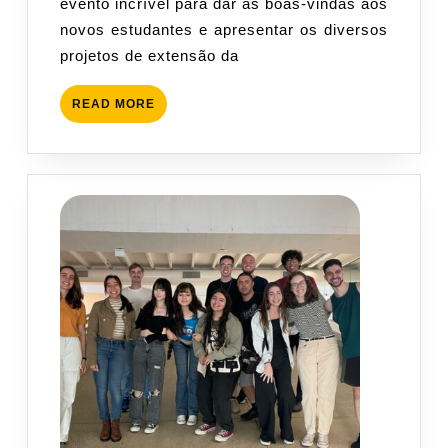
evento incrível para dar as boas-vindas aos
–
novos estudantes e apresentar os diversos
Apresentação
projetos de extensão da
do
PETECO
READ
READ MORE
MORE