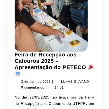
Feira de Recepção aos
Calouros 2025 –
Apresentação do PETECO
Feira
de
3
LUKAS
3 de abril de 2025
|
LUKAS SILVANO
|
Recepção
de
SILVANO
0 comentários
|
14:51
aos
abril
No dia 21/03/2025, participamos da Feira
Calouros
de
de Recepção aos Calouros da UTFPR, um
2025
2025