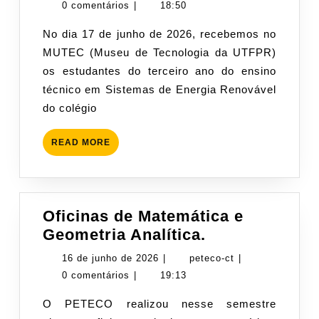
Pensamento
de
ct
0 comentários
|
18:50
Computacional
junho
No dia 17 de junho de 2026, recebemos no
de
MUTEC (Museu de Tecnologia da UTFPR)
2026
os estudantes do terceiro ano do ensino
técnico em Sistemas de Energia Renovável
do colégio
READ
READ MORE
MORE
Oficinas de Matemática e
Oficinas
Geometria Analítica.
de
16
peteco-
16 de junho de 2026
|
peteco-ct
|
Matemática
de
ct
0 comentários
|
19:13
e
junho
O PETECO realizou nesse semestre
Geometria
de