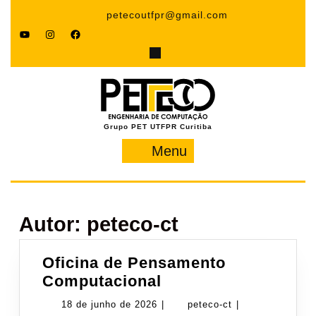
Pular
petecoutfpr@gmail.com
para
YouTube
Instagram
Facebook
o
conteúdo
Grupo PET UTFPR Curitiba
Menu
Menu
Autor:
peteco-ct
Oficina de Pensamento
Oficina
Computacional
de
18
peteco-
18 de junho de 2026
|
peteco-ct
|