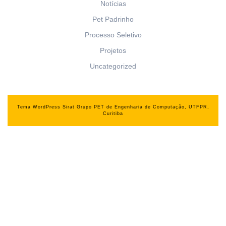
Notícias
Pet Padrinho
Processo Seletivo
Projetos
Uncategorized
Tema WordPress Sirat
Grupo PET de Engenharia de Computação, UTFPR,
Curitiba