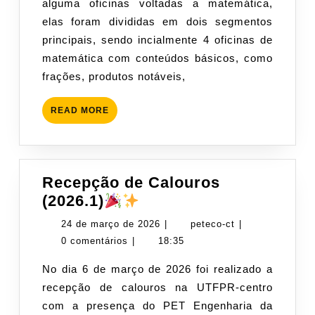
alguma oficinas voltadas a matemática,
Analítica.
2026
elas foram divididas em dois segmentos
principais, sendo incialmente 4 oficinas de
matemática com conteúdos básicos, como
frações, produtos notáveis,
READ
READ MORE
MORE
Recepção de Calouros
Recepção
(2026.1)
de
24
peteco-
24 de março de 2026
|
peteco-ct
|
Calouros
de
ct
0 comentários
|
18:35
(2026.1)
março
No dia 6 de março de 2026 foi realizado a
de
recepção de calouros na UTFPR-centro
2026
com a presença do PET Engenharia da