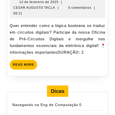
Pré-
14
14 de fevereiro de 2025
|
CESAR
de
CESAR AUGUSTO TACLA
|
0 comentários
|
Circuitos
AUGUSTO
fevereiro
08:11
Digitais
TACLA
de
(21/2/25)
2025
Quer entender como a lógica booleana se traduz
em circuitos digitais? Participe da nossa Oficina
de Pré-Circuitos Digitais e mergulhe nos
fundamentos essenciais da eletrônica digital!
Informações importantesDURAÇÃO: 2
READ
READ MORE
MORE
Dicas
Navegando na Eng de Computação
0