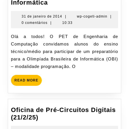
Olimpíada
Informática
Brasileira
de
31
wp-
31 de janeiro de 2014
|
wp-cogeti-admin
|
de
cogeti-
0 comentários
|
10:33
Informática
janeiro
admin
de
Olá a todos! O PET de Engenharia de
2014
Computação convidamos alunos do ensino
técnico/médio para participar de um preparatório
para a Olimpíada Brasileira de Informática (OBI)
– modalidade programação. O
READ
READ MORE
MORE
Oficina de Pré-Circuitos Digitais
Oficina
(21/2/25)
de