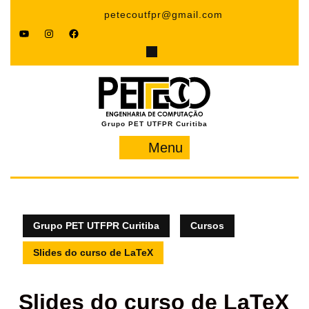
Pular
petecoutfpr@gmail.com
para
YouTube
Instagram
Facebook
o
conteúdo
Grupo PET UTFPR Curitiba
Menu
Menu
Grupo PET UTFPR Curitiba
Cursos
Slides do curso de LaTeX
Slides do curso de LaTeX