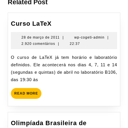
Related Post
Curso
Curso LaTeX
LaTeX
28
wp-
28 de março de 2011
|
wp-cogeti-admin
|
de
cogeti-
2.920 comentários
|
22:37
março
admin
de
O curso de LaTeX já tem horário e laboratório
2011
definidos. Ele acontecerá nos dias 4, 7, 11 e 14
(segundas e quintas) de abril no laboratório B106,
das 19:30 às
READ
READ MORE
MORE
Olimpíada Brasileira de