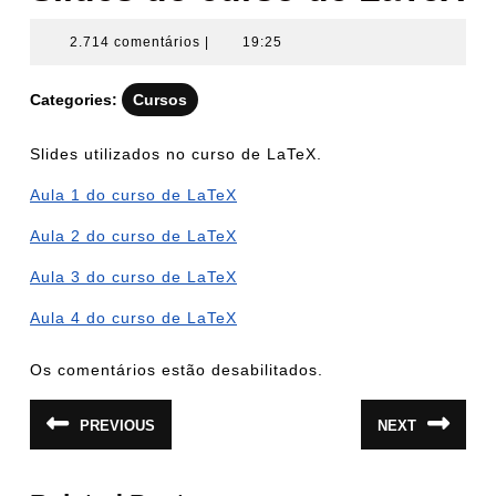
2.714 comentários
|
19:25
Categories:
Cursos
Slides utilizados no curso de LaTeX.
Aula 1 do curso de LaTeX
Aula 2 do curso de LaTeX
Aula 3 do curso de LaTeX
Aula 4 do curso de LaTeX
Os comentários estão desabilitados.
Navegação
PREVIOUS
NEXT
Post
Próximo
de
anterior:
post:
Post