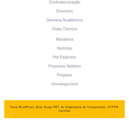
Confraternização
Encontro
Semana Acadêmica
Visita Técnica
Maratona
Notícias
Pet Padrinho
Processo Seletivo
Projetos
Uncategorized
Tema WordPress Sirat
Grupo PET de Engenharia de Computação, UTFPR,
Curitiba