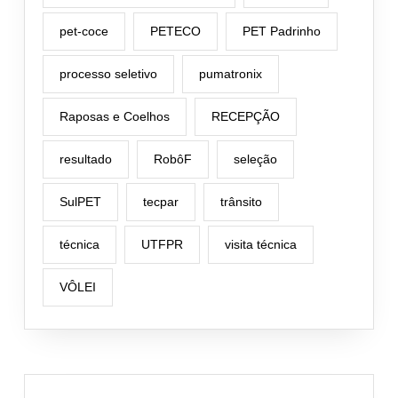
pet-coce
PETECO
PET Padrinho
processo seletivo
pumatronix
Raposas e Coelhos
RECEPÇÃO
resultado
RobôF
seleção
SulPET
tecpar
trânsito
técnica
UTFPR
visita técnica
VÔLEI