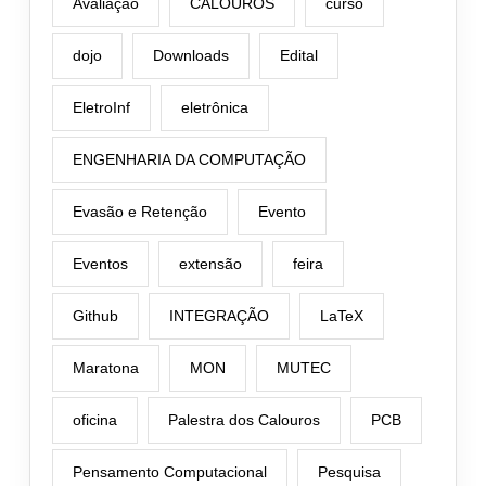
Avaliação
CALOUROS
curso
dojo
Downloads
Edital
EletroInf
eletrônica
ENGENHARIA DA COMPUTAÇÃO
Evasão e Retenção
Evento
Eventos
extensão
feira
Github
INTEGRAÇÃO
LaTeX
Maratona
MON
MUTEC
oficina
Palestra dos Calouros
PCB
Pensamento Computacional
Pesquisa