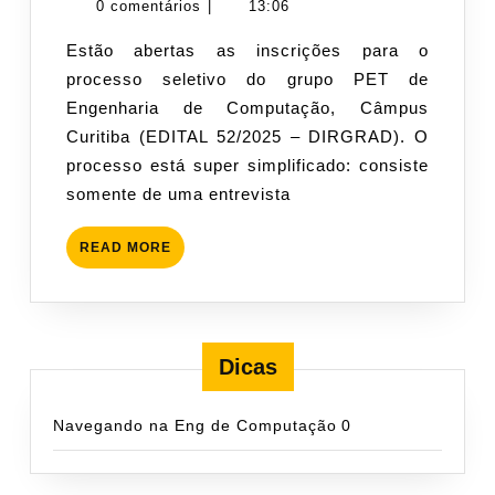
novembro
AUGUSTO
0 comentários
|
13:06
de
TACLA
Estão abertas as inscrições para o
2025
processo seletivo do grupo PET de
Engenharia de Computação, Câmpus
Curitiba (EDITAL 52/2025 – DIRGRAD). O
processo está super simplificado: consiste
somente de uma entrevista
READ
READ MORE
MORE
Dicas
Navegando na Eng de Computação
0