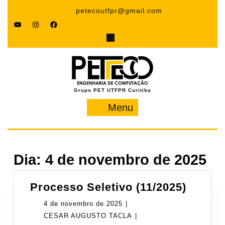
Pular
petecoutfpr@gmail.com
para
YouTube
Instagram
Facebook
o
conteúdo
Grupo PET UTFPR Curitiba
Menu
Menu
Dia:
4 de novembro de 2025
Proce
Processo Seletivo (11/2025)
Seleti
4
4 de novembro de 2025
|
(11/202
de
CESAR
CESAR AUGUSTO TACLA
|