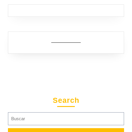
Search
Search
for: