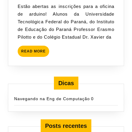
abril
admin
Estão abertas as inscrições para a oficina
de
de arduino! Alunos da Universidade
2014
Tecnológica Federal do Paraná, do Instituto
de Educação do Paraná Professor Erasmo
Pilotto e do Colégio Estadual Dr. Xavier da
READ
READ MORE
MORE
Dicas
Navegando na Eng de Computação
0
Posts recentes