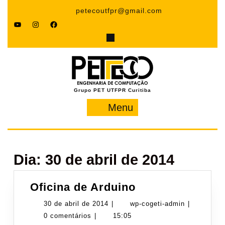
Pular
petecoutfpr@gmail.com
para
YouTube
Instagram
Facebook
o
conteúdo
Grupo PET UTFPR Curitiba
Menu
Menu
Dia:
30 de abril de 2014
Oficina
Oficina de Arduino
de
30
wp-
30 de abril de 2014
|
wp-cogeti-admin
|
Arduino
de
cogeti-
0 comentários
|
15:05