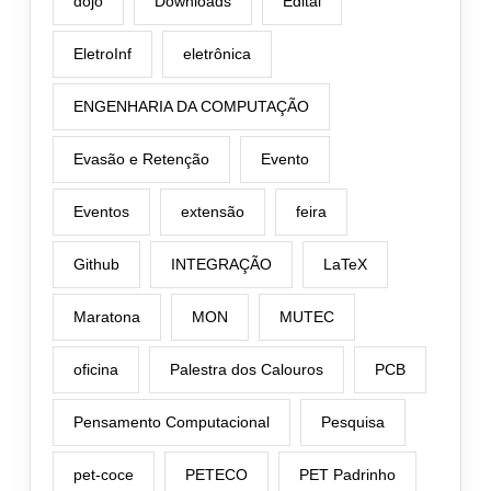
dojo
Downloads
Edital
EletroInf
eletrônica
ENGENHARIA DA COMPUTAÇÃO
Evasão e Retenção
Evento
Eventos
extensão
feira
Github
INTEGRAÇÃO
LaTeX
Maratona
MON
MUTEC
oficina
Palestra dos Calouros
PCB
Pensamento Computacional
Pesquisa
pet-coce
PETECO
PET Padrinho