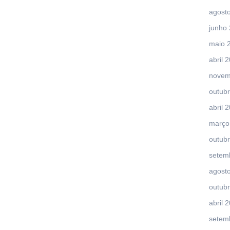
agost
junho
maio 
abril 
novem
outub
abril 
março
outub
setem
agost
outub
abril 
setem