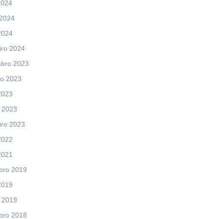
2024
 2024
2024
iro 2024
bro 2023
ro 2023
2023
 2023
iro 2023
2022
2021
bro 2019
2019
 2019
bro 2018