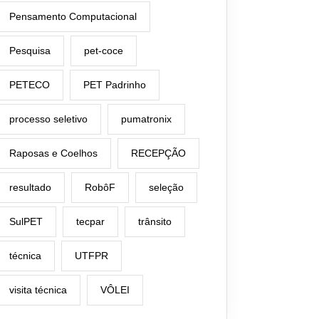
Pensamento Computacional
Pesquisa
pet-coce
PETECO
PET Padrinho
processo seletivo
pumatronix
Raposas e Coelhos
RECEPÇÃO
resultado
RobôF
seleção
SulPET
tecpar
trânsito
técnica
UTFPR
visita técnica
VÔLEI