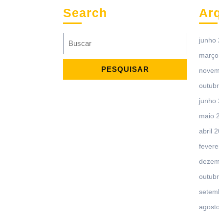
Search
Ar
Search
junho
for:
março
novem
outub
junho
maio 
abril 
fevere
dezem
outub
setem
agost