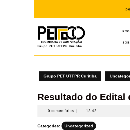
Pular
para
p
o
conteúdo
PRO
SOB
Grupo PET UTFPR Curitiba
Grupo PET UTFPR Curitiba
Uncategor
Resultado do Edital
0 comentários
|
18:42
Categories:
Uncategorized