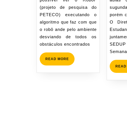
(projeto de pesquisa do
sugund
PETECO) executando o
porém c
algoritmo que faz com que
O Diret
o robô ande pelo ambiente
Estud
desviando de todos os
juntame
obstáculos encontrados
SEDUP 
Semana
READ
READ MORE
MORE
READ