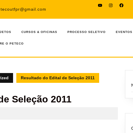
YouTube
Instagram
Faceb
etecoutfpr@gmail.com
JETOS
CURSOS & OFICINAS
PROCESSO SELETIVO
EVENTOS
RE O PETECO
ized
Resultado do Edital de Seleção 2011
 de Seleção 2011