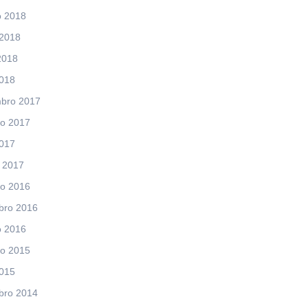
o 2018
 2018
2018
2018
bro 2017
ro 2017
2017
 2017
ro 2016
bro 2016
o 2016
ro 2015
2015
bro 2014