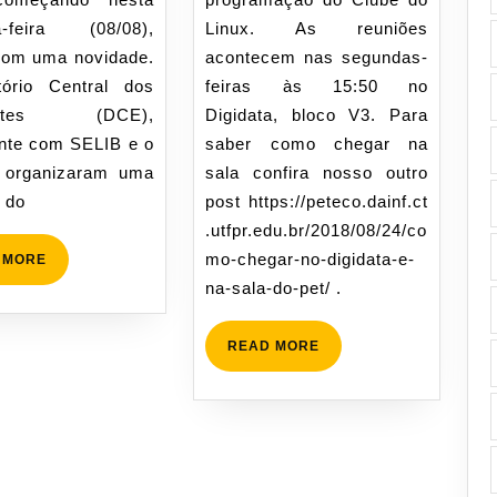
a-feira (08/08),
Linux. As reuniões
om uma novidade.
acontecem nas segundas-
ório Central dos
feiras às 15:50 no
antes (DCE),
Digidata, bloco V3. Para
nte com SELIB e o
saber como chegar na
organizaram uma
sala confira nosso outro
 do
post https://peteco.dainf.ct
.utfpr.edu.br/2018/08/24/co
mo-chegar-no-digidata-e-
READ
 MORE
MORE
na-sala-do-pet/ .
READ
READ MORE
MORE