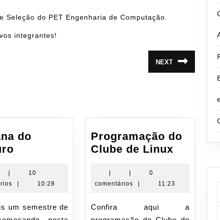
 de Seleção do PET Engenharia de Computação.
os integrantes!
NEXT
Próximo
post:
na do
Programação do
Semana
Progra
uro
Clube de Linux
do
do
Calouro
Clube
|
10
|
|
0
rios
|
10:28
comentários
|
11:23
de
Linux
Confira aqui a
começando nesta
programação do Clube do