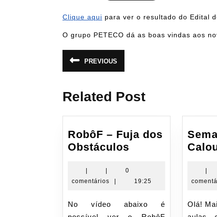
Clique aqui
para ver o resultado do Edital
O grupo PETECO dá as boas vindas aos nov
Navegação
PREVIOUS
Post
de
anterior:
Post
Related Post
RobôF – Fuja dos
Sema
RobôF
Obstáculos
Calo
–
Fuja
|
|
0
|
comentários
|
19:25
comentá
dos
Obstáculos
No vídeo abaixo é
Olá! Mais um semestre de
possível ver o RobôF
aulas 