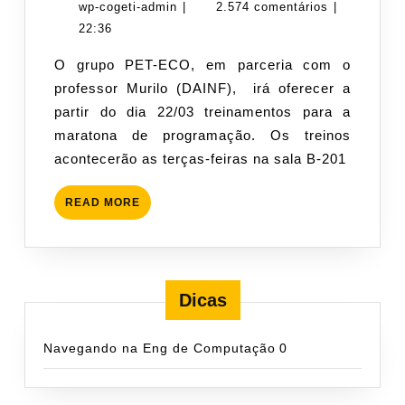
a
wp-
de
wp-cogeti-admin
|
2.574 comentários
|
Maratona
cogeti-
março
22:36
de
admin
de
O grupo PET-ECO, em parceria com o
Programação
2011
professor Murilo (DAINF), irá oferecer a
partir do dia 22/03 treinamentos para a
maratona de programação. Os treinos
acontecerão as terças-feiras na sala B-201
READ
READ MORE
MORE
Dicas
Navegando na Eng de Computação
0