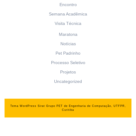
Encontro
Semana Acadêmica
Visita Técnica
Maratona
Notícias
Pet Padrinho
Processo Seletivo
Projetos
Uncategorized
Tema WordPress Sirat
Grupo PET de Engenharia de Computação, UTFPR,
Curitiba