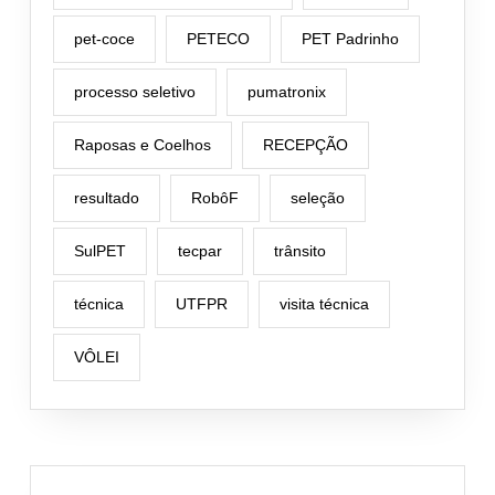
pet-coce
PETECO
PET Padrinho
processo seletivo
pumatronix
Raposas e Coelhos
RECEPÇÃO
resultado
RobôF
seleção
SulPET
tecpar
trânsito
técnica
UTFPR
visita técnica
VÔLEI