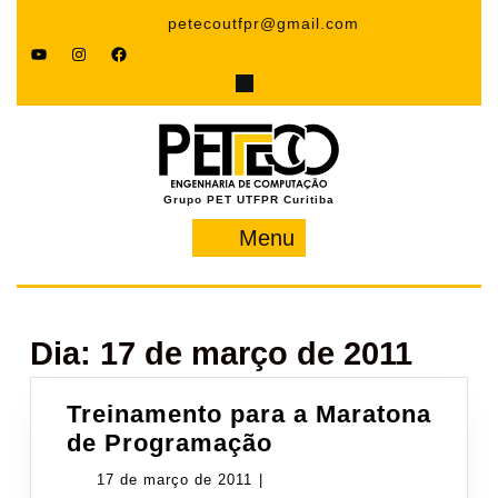
Pular
petecoutfpr@gmail.com
para
YouTube
Instagram
Facebook
o
conteúdo
Grupo PET UTFPR Curitiba
Menu
Menu
Dia:
17 de março de 2011
Treinamento para a Maratona
Treinamento
de Programação
para
17
17 de março de 2011
|