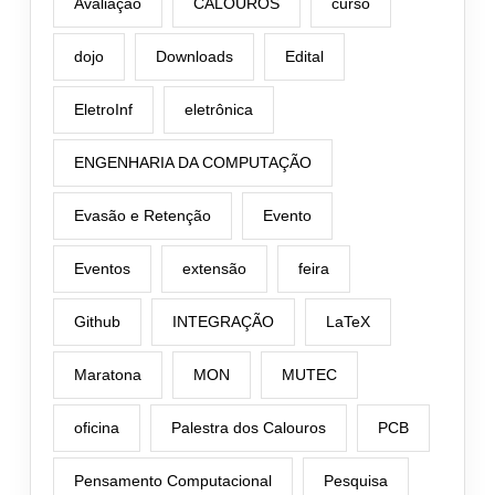
Avaliação
CALOUROS
curso
dojo
Downloads
Edital
EletroInf
eletrônica
ENGENHARIA DA COMPUTAÇÃO
Evasão e Retenção
Evento
Eventos
extensão
feira
Github
INTEGRAÇÃO
LaTeX
Maratona
MON
MUTEC
oficina
Palestra dos Calouros
PCB
Pensamento Computacional
Pesquisa