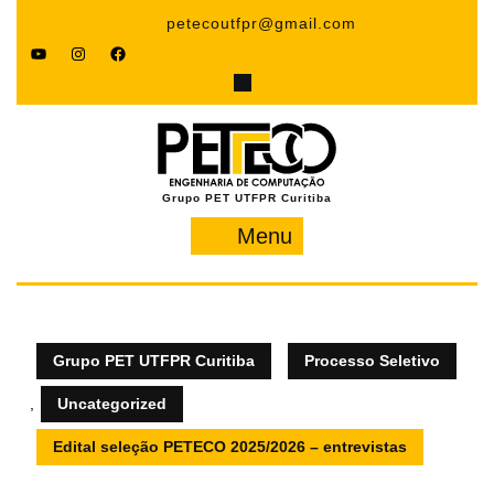
Pular
petecoutfpr@gmail.com
para
YouTube
Instagram
Facebook
o
conteúdo
Grupo PET UTFPR Curitiba
Menu
Menu
Grupo PET UTFPR Curitiba
Processo Seletivo
,
Uncategorized
Edital seleção PETECO 2025/2026 – entrevistas