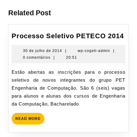
Post
Related Post
Pro
Processo Seletivo PETECO 2014
Sel
PE
30
wp-
30 de julho de 2014
|
wp-cogeti-admin
|
de
cogeti-
0 comentários
|
20:51
201
julho
admin
de
Estão abertas as inscrições para o processo
2014
seletivo de novos integrantes do grupo PET
Engenharia de Computação. São 6 (seis) vagas
para alunos e alunas dos cursos de Engenharia
da Computação, Bacharelado
READ
READ MORE
MORE