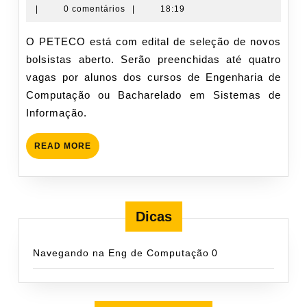
de
cogeti-
|
0 comentários
|
18:19
2011
novembro
admin
de
O PETECO está com edital de seleção de novos
2011
bolsistas aberto. Serão preenchidas até quatro
vagas por alunos dos cursos de Engenharia de
Computação ou Bacharelado em Sistemas de
Informação.
READ
READ MORE
MORE
Dicas
Navegando na Eng de Computação
0