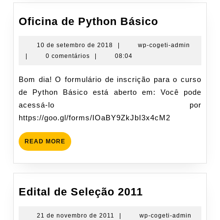
Oficina
Oficina de Python Básico
de
Python
10
wp-
10 de setembro de 2018
|
wp-cogeti-admin
de
cogeti-
|
0 comentários
|
08:04
Básico
setembro
admin
de
Bom dia! O formulário de inscrição para o curso
2018
de Python Básico está aberto em: Você pode
acessá-lo por
https://goo.gl/forms/IOaBY9ZkJbI3x4cM2
READ
READ MORE
MORE
Edital
Edital de Seleção 2011
de
Seleção
21
wp-
21 de novembro de 2011
|
wp-cogeti-admin