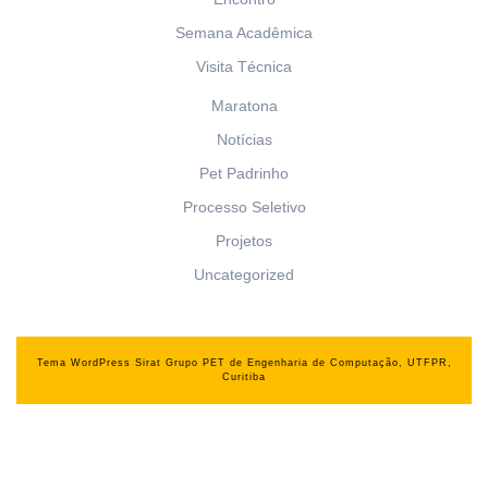
Semana Acadêmica
Visita Técnica
Maratona
Notícias
Pet Padrinho
Processo Seletivo
Projetos
Uncategorized
Tema WordPress Sirat
Grupo PET de Engenharia de Computação, UTFPR,
Curitiba