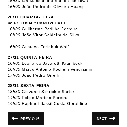
15h30
Ian Massanobu Santos Ishikawa
16h00
João Pedro de Oliveira Huang
26/11 QUARTA-FEIRA
9h30
Daniel Yamasaki Uesu
10h00
Guilherme Padilha Ferreira
10h20
João Vitor Caldeira da Silva
16h00
Gustavo Farinhuk Wolf
27/11 QUINTA-FEIRA
16h00
Leonardo Javarotti Krambeck
16h30
Marco Antônio Kochem Vendramin
17h00
João Pedro Girelli
28/11 SEXTA-FEIRA
13h50
Giovanni Schrickte Sartori
14h20
Felipe Martins Pereira
14h50
Raphael Bassil Costa Geraldine
Navegação
PREVIOUS
NEXT
Post
Próximo
de
anterior:
post: