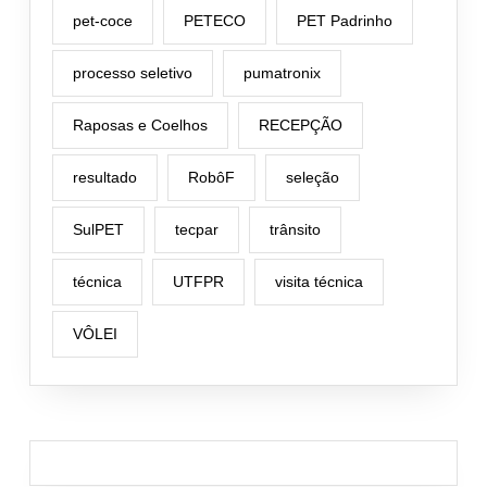
pet-coce
PETECO
PET Padrinho
processo seletivo
pumatronix
Raposas e Coelhos
RECEPÇÃO
resultado
RobôF
seleção
SulPET
tecpar
trânsito
técnica
UTFPR
visita técnica
VÔLEI