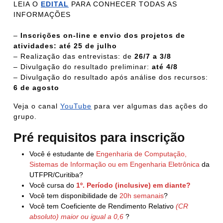
LEIA O
EDITAL
PARA CONHECER TODAS AS
INFORMAÇÕES
–
Inscrições on-line e envio dos projetos de
atividades: até 25 de julho
– Realização das entrevistas: de
26/7 a 3/8
– Divulgação do resultado preliminar:
até 4/8
– Divulgação do resultado após análise dos recursos:
6 de agosto
Veja o canal
YouTube
para ver algumas das ações do
grupo.
Pré requisitos para inscrição
Você é estudante de
Engenharia de Computação,
Sistemas de Informação ou em Engenharia Eletrônica
da
UTFPR/Curitiba?
Você cursa do
1º. Período (inclusive) em diante?
Você tem disponibilidade de
20h semanais
?
Você tem Coeficiente de Rendimento Relativo
(CR
absoluto) maior ou igual a 0,6
?