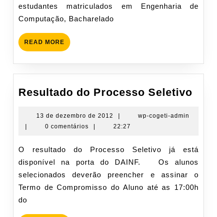
estudantes matriculados em Engenharia de
Computação, Bacharelado
READ
READ MORE
MORE
Resu
Resultado do Processo Seletivo
do
Pro
13
wp-
13 de dezembro de 2012
|
wp-cogeti-admin
de
cogeti-
|
0 comentários
|
22:27
Sele
dezembro
admin
de
O resultado do Processo Seletivo já está
2012
disponível na porta do DAINF. Os alunos
selecionados deverão preencher e assinar o
Termo de Compromisso do Aluno até as 17:00h
do