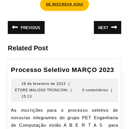
SE INSCREVA AQUI
Navegação
PREVIOUS
NEXT
Post
Próximo
de
anterior:
post:
Post
Related Post
Proc
Processo Seletivo MARÇO 2023
Sele
MAR
28
28 de fevereiro de 2023
|
de
ETORE
ETORE MALOSO TRONCONI
|
0 comentários
|
2023
fevereiro
MALOSO
15:13
de
TRONCONI
2023
As inscrições para o processo seletivo de
novos/as integrantes do grupo PET Engenharia
de Computação estão A B E R T A S para