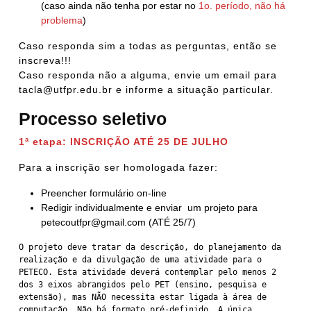
(caso ainda não tenha por estar no
1o. período, não há
problema
)
Caso responda sim a todas as perguntas, então se
inscreva!!!
Caso responda não a alguma, envie um email para
tacla@utfpr.edu.br e informe a situação particular.
Processo seletivo
1ª etapa: INSCRIÇÃO ATÉ 25 DE JULHO
Para a inscrição ser homologada fazer:
Preencher formulário on-line
Redigir individualmente e enviar um projeto para
petecoutfpr@gmail.com (ATÉ 25/7)
O projeto deve tratar da descrição, do planejamento da 
realização e da divulgação de uma atividade para o 
PETECO. Esta atividade deverá contemplar pelo menos 2 
dos 3 eixos abrangidos pelo PET (ensino, pesquisa e 
extensão), mas NÃO necessita estar ligada à área de 
computação. Não há formato pré-definido. A única 