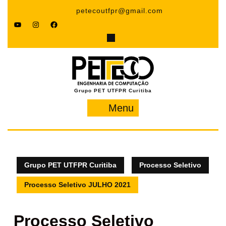
Pular
petecoutfpr@gmail.com
para
YouTube
Instagram
Facebook
o
conteúdo
Grupo PET UTFPR Curitiba
Menu
Menu
Grupo PET UTFPR Curitiba
Processo Seletivo
Processo Seletivo JULHO 2021
Processo Seletivo