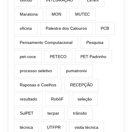
Github
INTEGRAÇÃO
LaTeX
Maratona
MON
MUTEC
oficina
Palestra dos Calouros
PCB
Pensamento Computacional
Pesquisa
pet-coce
PETECO
PET Padrinho
processo seletivo
pumatronix
Raposas e Coelhos
RECEPÇÃO
resultado
RobôF
seleção
SulPET
tecpar
trânsito
técnica
UTFPR
visita técnica