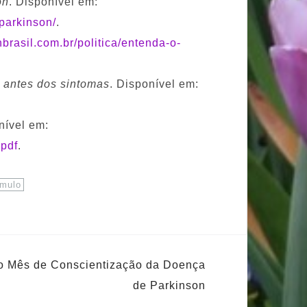
on
. Disponível em:
parkinson/
.
brasil.com.br/politica/entenda-o-
s antes dos sintomas
. Disponível em:
ível em:
pdf
.
ímulo
o Mês de Conscientização da Doença
de Parkinson