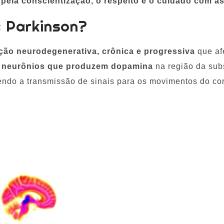
a pela conscientização, o respeito e o cuidado com 
e Parkinson?
ção neurodegenerativa, crônica e progressiva
que afe
e
neurônios que produzem dopamina
na região da sub
tendo a transmissão de sinais para os movimentos do co