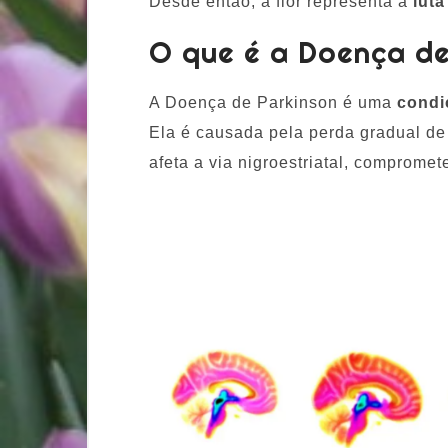
Desde então, a flor representa a
lut
O que é a Doença d
A Doença de Parkinson é uma
condi
Ela é causada pela perda gradual d
afeta a via nigroestriatal, comprome