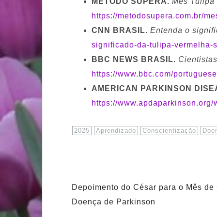
MÉTODO SUPERA.
Mês Tulipa
https://metodosupera.com.br/me
CNN BRASIL.
Entenda o signif
significado-da-tulipa-vermelha-
BBC NEWS BRASIL.
Cientista
https://www.bbc.com/portugues
AMERICAN PARKINSON DISE
https://www.apdaparkinson.org
2025
Aprendizado
Conscientização
Doe
Depoimento do César para o Mês de 
Doença de Parkinson