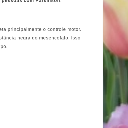
as pessoas com Parkinson
.
ta principalmente o controle motor.
stância negra do mesencéfalo. Isso
rpo.