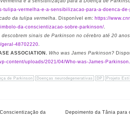
 Vermelha e a sensibilização para a Doença de Parkins
s-tulipa-vermelha-e-a-sensibilizacao-para-a-doenca-de-
icado da tulipa vermelha
. Disponível em:
https://www.cnn
simbolo-da-conscientizacao-sobre-parkinson/
.
s descobrem sinais de Parkinson no cérebro até 20 ano
e/geral-48702220
.
ASE ASSOCIATION.
Who was James Parkinson?
Dispon
/wp-content/uploads/2021/04/Who-was-James-Parkinson.
nça de Parkinson
Doenças neurodegenerativas
DP
Projeto Est
Conscientização da
Depoimento da Tânia para 