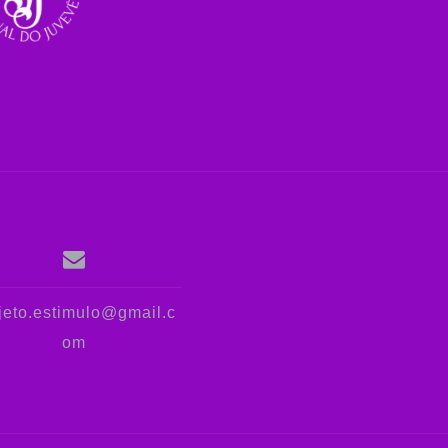
jeto.estimulo@gmail.c
om