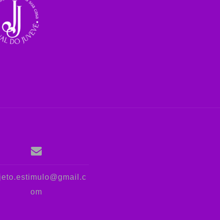
jeto.estimulo@gmail.c
om