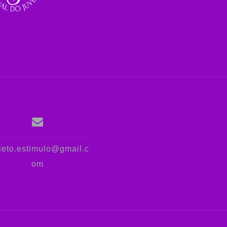
jeto.estimulo@gmail.c
om