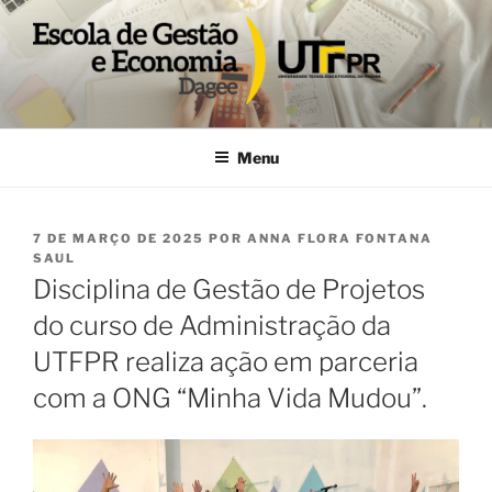
Pular
para
o
conteúdo
DAGEE
Departamento acadêmico de Gestão e Economia UTFPR
Menu
PUBLICADO
7 DE MARÇO DE 2025
POR
ANNA FLORA FONTANA
EM
SAUL
Disciplina de Gestão de Projetos
do curso de Administração da
UTFPR realiza ação em parceria
com a ONG “Minha Vida Mudou”.