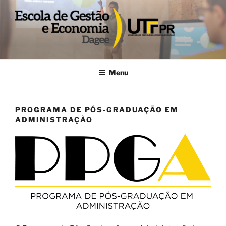
Pular
para
o
conteúdo
DAGEE
Departamento acadêmico de Gestão e Economia UTFPR
Menu
PROGRAMA DE PÓS-GRADUAÇÃO EM
ADMINISTRAÇÃO