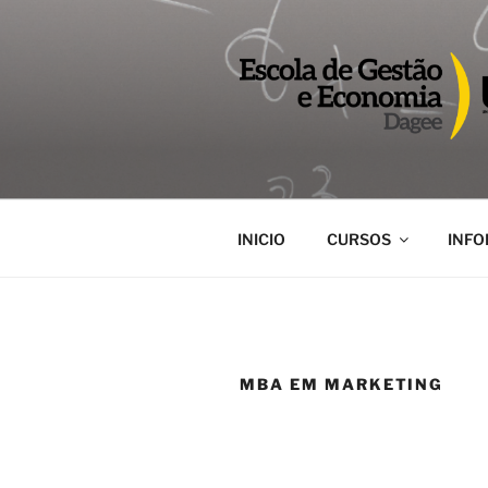
Pular
para
o
conteúdo
DAGEE
Departamento acadêmico de 
INICIO
CURSOS
INF
MBA EM MARKETING