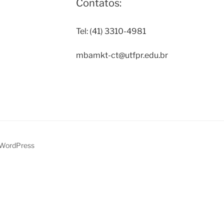
Contatos:
Tel: (41) 3310-4981
mbamkt-ct@utfpr.edu.br
 WordPress